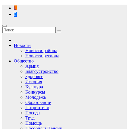
Перейти
к
содержимому
Новости
Новости района
Новости региона
Общество
Армия
Благоустройство
Здоровье
История
Культура
Конкурсы
Молодежь
Образование
Патриотизм
Погода
Труд
Помощь
Пособия и Пенсии