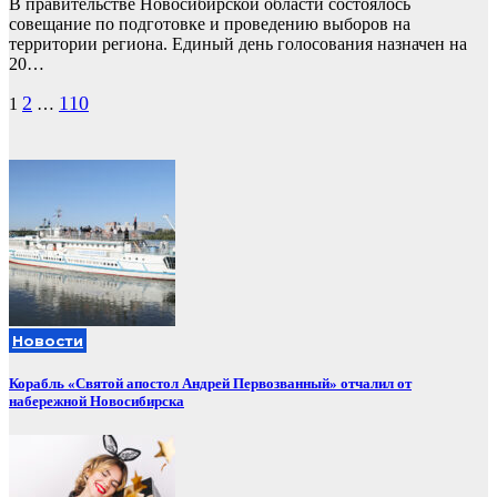
В правительстве Новосибирской области состоялось
совещание по подготовке и проведению выборов на
территории региона. Единый день голосования назначен на
20…
Пагинация
2
110
1
…
записей
Новости
Корабль «Святой апостол Андрей Первозванный» отчалил от
набережной Новосибирска