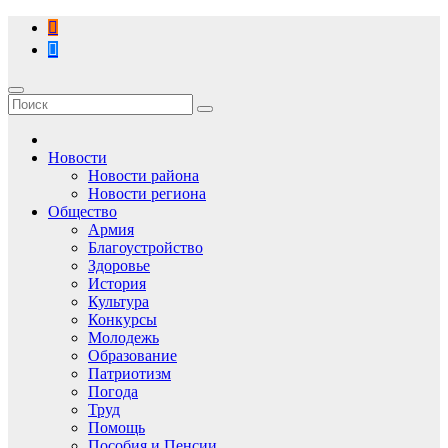
Перейти
к
содержимому
Новости
Новости района
Новости региона
Общество
Армия
Благоустройство
Здоровье
История
Культура
Конкурсы
Молодежь
Образование
Патриотизм
Погода
Труд
Помощь
Пособия и Пенсии