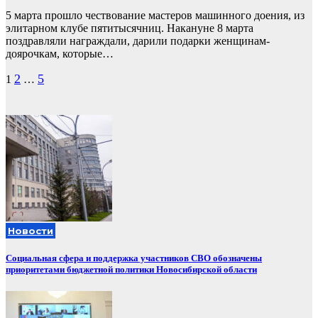
5 марта прошло чествование мастеров машинного доения, из
элитарном клубе пятитысячниц. Накануне 8 марта
поздравляли награждали, дарили подарки женщинам-
доярочкам, которые…
Пагинация
2
5
1
…
записей
Новости
Социальная сфера и поддержка участников СВО обозначены
приоритетами бюджетной политики Новосибирской области