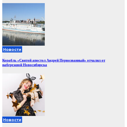
Новости
Корабль «Святой апостол Андрей Первозванный» отчалил от
набережной Новосибирска
Новости