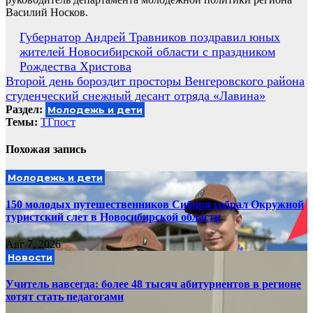
Василий Носков.
Навигация
Губернатор Андрей Травников поздравил юных
жителей Новосибирской области с праздником
по
Рождества Христова
записям
Второй день бороздит просторы Венгеровского района
студенческий снежный десант отряда «Лавина»
Раздел:
Молодежь и дети
Темы:
ТГпост
Похожая запись
Молодежь и дети
150 молодых путешественников Сибири собрал Окружной
туристский слет в Новосибирской области
Авг 7, 2026
Новости
Учитель навсегда: более 48 тысяч абитуриентов в регионе
хотят стать педагогами