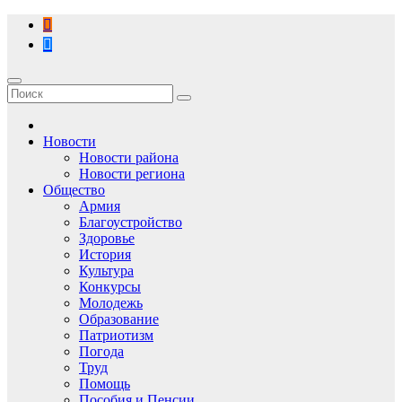
Перейти
к
содержимому
Новости
Новости района
Новости региона
Общество
Армия
Благоустройство
Здоровье
История
Культура
Конкурсы
Молодежь
Образование
Патриотизм
Погода
Труд
Помощь
Пособия и Пенсии