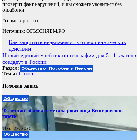
проверит факт нарушений, и вы сможете уволиться без
отработки.
#серые зарплаты
Источник: ОБЪЯСНЯЕМ.РФ
Навигация
Как защитить недвижимость от мошеннических
действий
по
Новый единый учебник по географии для 5-11 классов
записям
создадут в России
Раздел:
Общество
Пособия и Пенсии
Темы:
ТГпост
Похожая запись
Общество
95-летний юбилей отметила ровесница Венгеровской
газеты
Июл 29, 2026
Общество