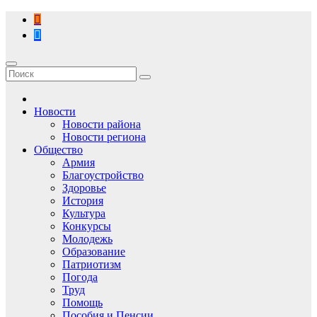
Перейти
к
содержимому
Новости
Новости района
Новости региона
Общество
Армия
Благоустройство
Здоровье
История
Культура
Конкурсы
Молодежь
Образование
Патриотизм
Погода
Труд
Помощь
Пособия и Пенсии