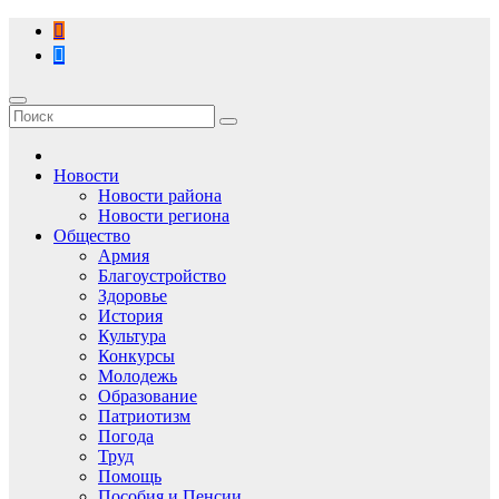
Перейти
к
содержимому
Новости
Новости района
Новости региона
Общество
Армия
Благоустройство
Здоровье
История
Культура
Конкурсы
Молодежь
Образование
Патриотизм
Погода
Труд
Помощь
Пособия и Пенсии