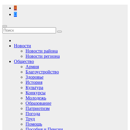
Перейти
к
содержимому
Новости
Новости района
Новости региона
Общество
Армия
Благоустройство
Здоровье
История
Культура
Конкурсы
Молодежь
Образование
Патриотизм
Погода
Труд
Помощь
Пособия и Пенсии