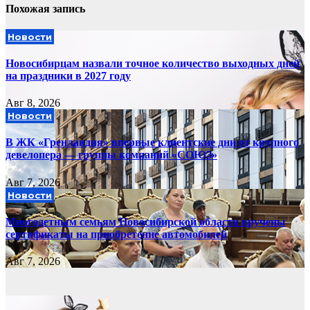
Похожая запись
Новости
Новосибирцам назвали точное количество выходных дней
на праздники в 2027 году
Авг 8, 2026
Новости
В ЖК «Гренландия» впервые клиентские дни от крупного
девелопера — группы компаний «СОЮЗ»
Авг 7, 2026
Новости
Многодетным семьям Новосибирской области вручены
сертификаты на приобретение автомобилей
Авг 7, 2026