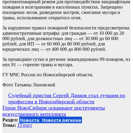
противопожарный режим для противодействия ландшафтным
пожарам и возгораниям в населенных пунктах. Запрещено
посещение лесов, разведение костров, сжигание мусора и
травы, использование открытого огня.
За нарушение правил пожарной безопасности предусмотрены
административные штрафы: для граждан — от 10 000 до 20
000 рублей, для должностных лиц — от 30 000 до 60 000
рублей, для ИП — от 60 000 до 80 000 рублей, для
юридических лиц — от 400 000 до 800 000 рублей.
За прошедшие сутки в регионе ликвидировано 99 пожаров, из
них 81 — горение травы и мусора.
ГУ МЧС России по Новосибирской области.
Фото Татьяны Линовской
Навигация
Судебный пристав Сергей Данков стал лучшим по
профессии в Новосибирской области
по
Герои НовоСибири осваивают инструменты
записям
искусственного интеллекта
Раздел:
Новости
Новости региона
Темы:
ТГпост