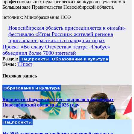
профессиональных педагогических конкурсов с участием в
Большом зале Правительства Новосибирской области.
источник: Минобразования НСО
Навигация
Новосибирская область присоединяется к онлайн-
фестивалю «Игры России»: жителей региона
по
приглашают рассказать о народных играх
записям
Проект «Во славу Отечества» театра «Глобус»
объединил более 7000 зрителей
Раздел:
Нацпроекты
Образование и Культура
Темы:
ТГпост
Похожая запись
Образование и Культура
Количество бюджетных мест выросло в колледжах
Новосибирской области в 2026 году
Авг 4, 2026
Нацпроекты
На 58% завершено устройство дорожной одежды в