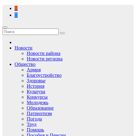
Перейти
к
содержимому
Новости
Новости района
Новости региона
Общество
Армия
Благоустройство
Здоровье
История
Культура
Конкурсы
Молодежь
Образование
Патриотизм
Погода
Труд
Помощь
Пособия и Пенсии