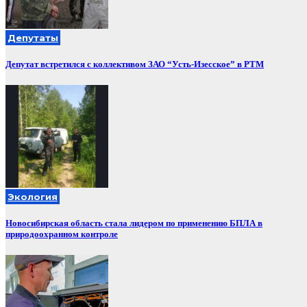
Депутаты
Депутат встретился с коллективом ЗАО “Усть-Изесское” в РТМ
Экология
Новосибирская область стала лидером по применению БПЛА в
природоохранном контроле