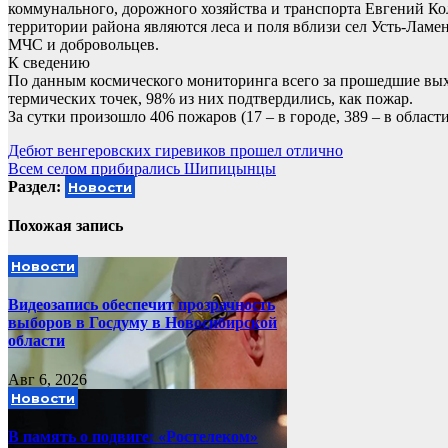
коммунального, дорожного хозяйства и транспорта Евгений К
территории района являются леса и поля вблизи сел Усть-Ламе
МЧС и добровольцев.
К сведению
По данным космического мониторинга всего за прошедшие вых
термических точек, 98% из них подтвердились, как пожар.
За сутки произошло 406 пожаров (17 – в городе, 389 – в области
Навигация
Дебют венгеровских гиревиков прошел отлично
Всем селом прибирались Шипицынцы
по
Раздел:
Новости
записям
Похожая запись
Новости
Видеозапись обеспечит прозрачность
выборов в Госдуму в Новосибирской
области
Авг 6, 2026
Новости
В память о подвиге: «Ростелеком»