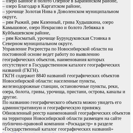
– озеро Банное и болото Озерное в Барабинском районе,
– озеро Благодар в Каргатском районе,
– урочище Золотая Нива в Доволенском муниципальном
округе,
– рям Рыжий, рям Казенный, грива Худышкина, озеро
Камышовое, озеро Некрасово и болото Лебяжка в
Куйбышевском районе,
– рям Косматый, урочище Бурундуковская Стоянка в
Северном муниципальном округе.
Управление Росреестра по Новосибирской области на
постоянной основе ведет работу по выявлению
географических объектов, наименования которых
отсутствуют в Государственном каталоге географических
названий (ГКГН).
ГКГН содержит 8840 названий географических объектов
Новосибирской области: населенные пункты,
железнодорожные станции, остановочные пункты, реки,
озера, болота, гривы, урочища, пристани, острова, каналы и
другие.
По названию географического объекта можно увидеть его
административную и географическую привязку.
Обновленный реестр наименований географических объектов
на территории Новосибирской области размещен на сайте
публично-правовой компании «Роскадастр» в разделе
«Государственный каталог географических названий»