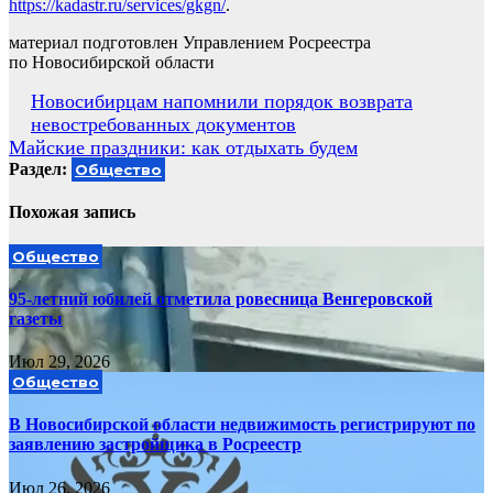
https://kadastr.ru/services/gkgn/
.
материал подготовлен Управлением Росреестра
по Новосибирской области
Навигация
Новосибирцам напомнили порядок возврата
невостребованных документов
по
Майские праздники: как отдыхать будем
записям
Раздел:
Общество
Похожая запись
Общество
95-летний юбилей отметила ровесница Венгеровской
газеты
Июл 29, 2026
Общество
В Новосибирской области недвижимость регистрируют по
заявлению застройщика в Росреестр
Июл 26, 2026