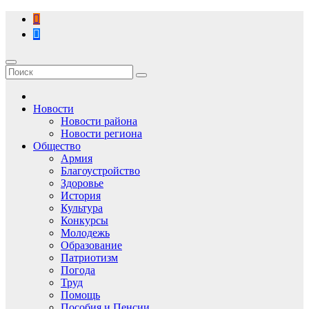
Перейти
к
содержимому
Новости
Новости района
Новости региона
Общество
Армия
Благоустройство
Здоровье
История
Культура
Конкурсы
Молодежь
Образование
Патриотизм
Погода
Труд
Помощь
Пособия и Пенсии