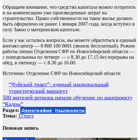
Обращаем внимание, что средства капитала можно потратить
и на компенсацию уже произведенных затрат на
строительство. Право собственности на такое жилье должно
быть оформлено не ранее 1 января 2007 года, когда вступил в
силу Закон о материнском капитале.
Если у вас остались вопросы, вы можете обратиться в единый
контакт-центр — 8 800 100 0001 (звонок бесплатный). Режим
работы линии Отделения СФР по Новосибирской области —
с понедельника по четверг — с 8.30 до 17.15 без перерыва на
обед, в пятницу — с 8.30 до 16.00.
Источник: Отделение СФР по Новосибирской области
Навигация
“Чуйский тракт”- единый национальный
туристический маршрут
по
500 жителей региона начали обучение по нацпроекту
записям
“Кадры”
Раздел:
Демография
Нацпроекты
Темы:
ТГпост
Похожая запись