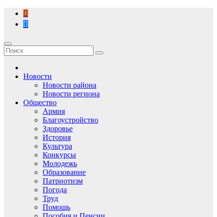
Перейти
к
содержимому
Новости
Новости района
Новости региона
Общество
Армия
Благоустройство
Здоровье
История
Культура
Конкурсы
Молодежь
Образование
Патриотизм
Погода
Труд
Помощь
Пособия и Пенсии