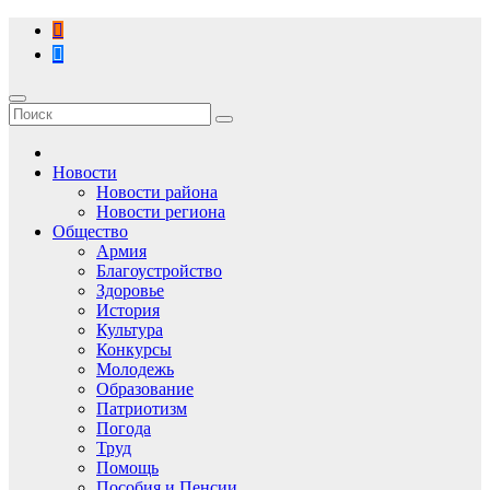
Перейти
к
содержимому
Новости
Новости района
Новости региона
Общество
Армия
Благоустройство
Здоровье
История
Культура
Конкурсы
Молодежь
Образование
Патриотизм
Погода
Труд
Помощь
Пособия и Пенсии