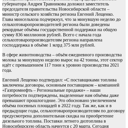
губернатора Андрея Травникова доложил заместитель
председателя правительства Новосибирской области –
министр сельского хозяйства региона Евгений Лещенко.
Глава минсельхоза подчеркнул, что за минувшую неделю до
сельхозтоваропроизводителей региона были доведены
рекордные объёмы государственной поддержки на общую
сумму 836 миллионов рублей. Всего с начала года
сельхозтоваропроизводителям региона направлена
господдержка в объёме 1 млрд 375 млн рублей.
В сфере животноводства – объём ежедневного производства
молока за минувшую неделю вырос на 42 тонны, этот сектор
идёт с превышением 117 тонн к уровню производства 2021
года.
Евгений Лещенко подтвердил: «С поставщиками топлива
заключены договоры, основным поставщиком – компанией
«Газпромнефть – Региональные продажи» – наши
потребности подтверждены, выделенные нам объёмы даже
превышают прошлогодние. Это обосновано увеличением
объёма посевных площадей в 2022 году. Так же, как и в
предыдущие годы, сельхозтоваропроизводителям по договору
предусмотрена дополнительная скидка на приобретение
дизельного топлива. Поставки летнего дизтоплива в
Новосибирскую область начнутся с 20 марта. Сегодня