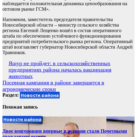
наблюдается положительная динамика ценообразования на
оптовом рынке ГСМ».
Напомним, заместитель председателя правительства
Новосибирской области – министр сельского хозяйства
региона Евгений Лещенко вошёл в состав оперативного
штаба по обеспечению устойчивого функционирования
предприятий потребительского рынка региона. Оперативный
штаб возглавляет губернатор Новосибирской области Андрей
Травников.
Навигация
Ящур не пройдет: в сельскохозяйственных
предприятиях района началась вакцинация
по
животных
записям
Посевная кампания в районе завершится в
агрономические сроки
Раздел:
Новости района
Похожая запись
Новости района
Двое венгеровцев впервые в истории стали Почетными
гражданами округа