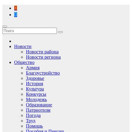
Перейти
к
содержимому
Новости
Новости района
Новости региона
Общество
Армия
Благоустройство
Здоровье
История
Культура
Конкурсы
Молодежь
Образование
Патриотизм
Погода
Труд
Помощь
Пособия и Пенсии