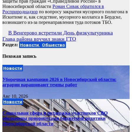
защиты прав граждан «Справедливой России» в
Новосибирской области
Роман Сивак обратился в
Росприроднадзор
по вопросу закрытия мусорного полигона в
Искитиме и, как следствие, мусорного коллапса в Бердске,
возникшего из-за перенаправления туда потоков ТБО.
Навигация
В Венгерово встретили День физкультурника
Глава района вручил знаки ГТО
по
Раздел:
Новости
Общество
записям
Похожая запись
Новости
Уборочная кампания‑2026 в Новосибирской области:
аграрии наращивают темпы работ
Авг 10, 2026
Новости
Социальная сфера и поддержка участников СВО
обозначены приоритетами бюджетной политики
Новосибирской области