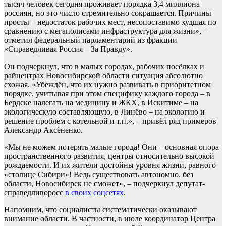
тысяч человек сегодня проживает порядка 3,4 миллиона
россиян, но это число стремительно сокращается. Причины
просты – недостаток рабочих мест, несопоставимо худшая по
сравнению с мегаполисами инфраструктура для жизни», –
отметил федеральный парламентарий из фракции
«Справедливая Россия – За Правду».
Он подчеркнул, что в малых городах, рабочих посёлках и
райцентрах Новосибирской области ситуация абсолютно
схожая. «Убеждён, что их нужно развивать в приоритетном
порядке, учитывая при этом специфику каждого города – в
Бердске налегать на медицину и ЖКХ, в Искитиме – на
экологическую составляющую, в Линёво – на экологию и
решение проблем с котельной и т.п.», – привёл ряд примеров
Александр Аксёненко.
«Мы не можем потерять малые города! Они – основная опора
пространственного развития, центры относительно высокой
рождаемости. И их жители достойны уровня жизни, равного
«столице Сибири»! Ведь существовать автономно, без
области, Новосибирск не сможет», – подчеркнул депутат-
справедливоросс
в своих соцсетях
.
Напомним, что социалисты систематически оказывают
внимание области. В частности, в июле координатор Центра