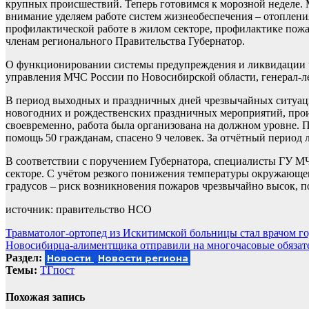
крупных происшествий. Теперь готовимся к морозной неделе.
внимание уделяем работе систем жизнеобеспечения – отоплени
профилактической работе в жилом секторе, профилактике пожа
членам регионального Правительства Губернатор.
О функционировании системы предупреждения и ликвидации 
управления МЧС России по Новосибирской области, генерал-л
В период выходных и праздничных дней чрезвычайных ситуаци
новогодних и рождественских праздничных мероприятий, про
своевременно, работа была организована на должном уровне. 
помощь 50 гражданам, спасено 9 человек. За отчётный период 
В соответствии с поручением Губернатора, специалисты ГУ 
секторе. С учётом резкого понижения температуры окружающег
градусов – риск возникновения пожаров чрезвычайно высок, 
источник: правительство НСО
Навигация
Травматолог-ортопед из Искитимской больницы стал врачом го
Новосибирца-алиментщика отправили на многочасовые обязател
по
Раздел:
Новости
Новости региона
записям
Темы:
ТГпост
Похожая запись