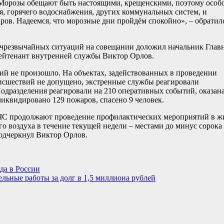
 Морозы обещают быть настоящими, крещенскими, поэтому особ
я, горячего водоснабжения, других коммунальных систем, и
ров. Надеемся, что морозные дни пройдём спокойно», – обратил
чрезвычайных ситуаций на совещании доложил начальник Глав
ейтенант внутренней службы Виктор Орлов.
й не произошло. На объектах, задействованных в проведении
исшествий не допущено, экстренные службы реагировали
Подразделения реагировали на 210 оперативных событий, оказан
ликвидировано 129 пожаров, спасено 9 человек.
МЧС продолжают проведение профилактических мероприятий в 
о воздуха в течение текущей недели – местами до минус сорока
подчеркнул Виктор Орлов.
да в России
ьные работы за долг в 1,5 миллиона рублей