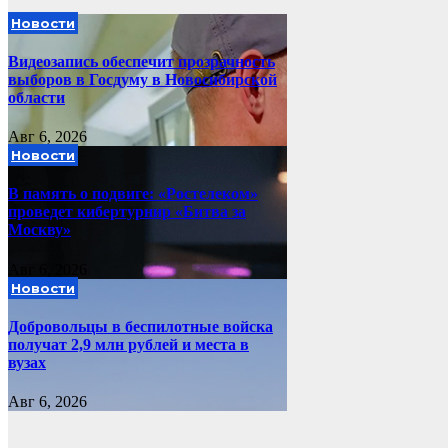
Новости
Видеозапись обеспечит прозрачность
выборов в Госдуму в Новосибирской
области
Авг 6, 2026
Новости
В память о подвиге: «Ростелеком»
проведет кибертурнир «Битва за
Москву»
Авг 6, 2026
Новости
Добровольцы в беспилотные войска
получат 2,9 млн рублей и места в
вузах
Авг 6, 2026