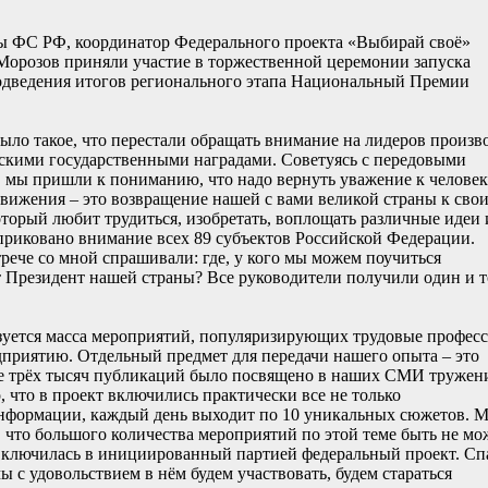
ы ФС РФ, координатор Федерального проекта «Выбирай своё»
Морозов приняли участие в торжественной церемонии запуска
одведения итогов регионального этапа Национальный Премии
ыло такое, что перестали обращать внимание на лидеров произво
скими государственными наградами. Советуясь с передовыми
, мы пришли к пониманию, что надо вернуть уважение к челове
движения – это возвращение нашей с вами великой страны к сво
оторый любит трудиться, изобретать, воплощать различные идеи 
риковано внимание всех 89 субъектов Российской Федерации.
рече со мной спрашивали: где, у кого мы можем поучиться
 Президент нашей страны? Все руководители получили один и т
зуется масса мероприятий, популяризирующих трудовые професс
дприятию. Отдельный предмет для передачи нашего опыта – это
олее трёх тысяч публикаций было посвящено в наших СМИ тружен
о, что в проект включились практически все не только
 информации, каждый день выходит по 10 уникальных сюжетов. 
 что большого количества мероприятий по этой теме быть не мо
 включилась в инициированный партией федеральный проект. Сп
ы с удовольствием в нём будем участвовать, будем стараться