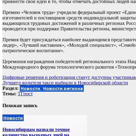
привнести свои идеи в то, чтобы отмечать достойных людей 
Премию «Человек труда» учредили федеральный проект «Едино
изготовителей и поставщиков средств индивидуальной защиты
выдающихся трудовых достижений в различных регионах Росс
проводится при поддержке Правительства региона, министерс
Премия будет присуждаться наиболее выдающимся представите
лидер», «Лучший наставник», «Молодой специалист», «Семейн
патриотическое воспитание».
Церемония награждения победителей регионального этапа Наци
Международного форума технологического развития «Технопр
Навигация
Цифровые решения и роботизация станут доступны участникам
Лучшего водителя такси выбрали в Новосибирской области
по
Раздел:
Новости
Новости региона
записям
Темы:
ТГпост
Похожая запись
Новости
Новосибирцам назвали точное
количество выходных дней на