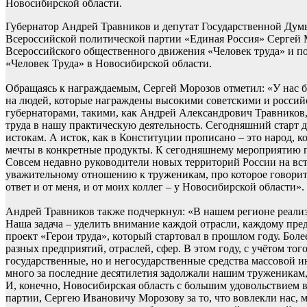
Новосибирской области.
Губернатор Андрей Травников и депутат Государственной Дум
Всероссийской политической партии «Единая Россия» Сергей 
Всероссийского общественного движения «Человек труда» и п
«Человек Труда» в Новосибирской области.
Обращаясь к награждаемым, Сергей Морозов отметил: «У нас б
на людей, которые награждены высокими советскими и россий
губернаторами, такими, как Андрей Александрович Травников
труда в нашу практическую деятельность. Сегодняшний старт 
истокам. А исток, как в Конституции прописано – это народ, к
мечты в конкретные продукты. К сегодняшнему мероприятию п
Совсем недавно руководители новых территорий России на вст
уважительному отношению к труженикам, про которое говорит
ответ и от меня, и от моих коллег – у Новосибирской области».
Андрей Травников также подчеркнул: «В нашем регионе реали
Наша задача – уделить внимание каждой отрасли, каждому пре
проект «Герои труда», который стартовал в прошлом году. Б
разных предприятий, отраслей, сфер. В этом году, с учётом тог
государственные, но и негосударственные средства массовой
много за последние десятилетия задолжали нашим труженикам,
И, конечно, Новосибирская область с большим удовольствием
партии, Сергею Ивановичу Морозову за то, что вовлекли нас, м