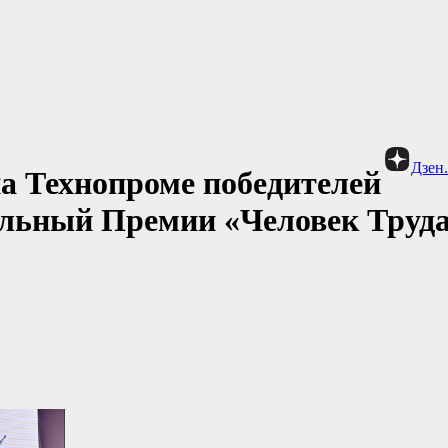
Дзен
а Технопроме победителей
альный Премии «Человек Труд