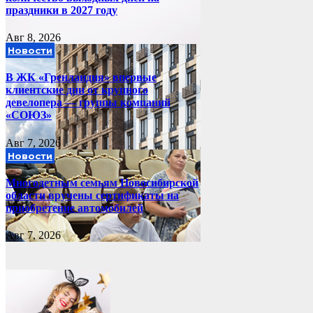
праздники в 2027 году
Авг 8, 2026
Новости
В ЖК «Гренландия» впервые
клиентские дни от крупного
девелопера — группы компаний
«СОЮЗ»
Авг 7, 2026
Новости
Многодетным семьям Новосибирской
области вручены сертификаты на
приобретение автомобилей
Авг 7, 2026