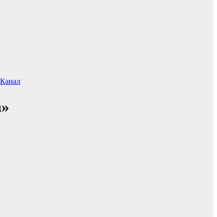
.Канал
а»