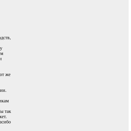
дств,
ку
им
и
от же
ии.
икам
Мы так
жет.
асибо