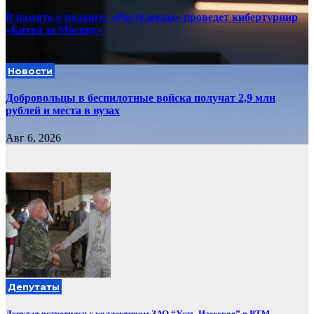
В память о подвиге: «Ростелеком» проведет кибертурнир
«Битва за Москву»
Авг 6, 2026
Новости
Добровольцы в беспилотные войска получат 2,9 млн
рублей и места в вузах
Авг 6, 2026
Депутаты
Депутат встретился с коллективом ЗАО “Усть-Изесское” в РТМ