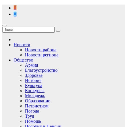
Перейти
к
содержимому
Новости
Новости района
Новости региона
Общество
Армия
Благоустройство
Здоровье
История
Культура
Конкурсы
Молодежь
Образование
Патриотизм
Погода
Труд
Помощь
Пособия и Пенсии