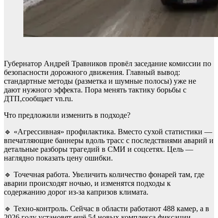
Губернатор Андрей Травников провёл заседание комиссии по
безопасности дорожного движения. Главный вывод:
стандартные методы (разметка и шумные полосы) уже не
дают нужного эффекта. Пора менять тактику борьбы с
ДТП,сообщает vn.ru.
Что предложили изменить в подходе?
🔹 «Агрессивная» профилактика. Вместо сухой статистики —
впечатляющие баннеры вдоль трасс с последствиями аварий и
детальные разборы трагедий в СМИ и соцсетях. Цель —
наглядно показать цену ошибки.
🔹 Точечная работа. Увеличить количество фонарей там, где
аварии происходят ночью, и изменятся подходы к
содержанию дорог из-за капризов климата.
🔹 Техно-контроль. Сейчас в области работают 488 камер, а в
2026 году установят ещё 54 новых комплекса фиксации