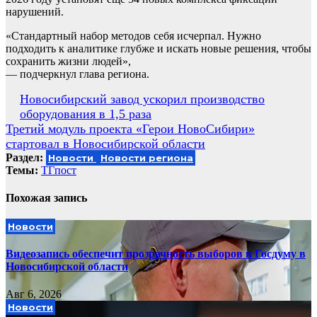
нарушений.
«Стандартный набор методов себя исчерпал. Нужно
подходить к аналитике глубже и искать новые решения, чтобы
сохранить жизни людей»,
— подчеркнул глава региона.
Навигация
Новосибирский завод ускорил производство
оборудования в 1,5 раза
по
Третий модуль проекта «Герои НовоСибири»
записям
стартовал в Новосибирской области
Раздел:
Новости
Новости региона
Темы:
ТГпост
Похожая запись
Новости
Видеозапись обеспечит прозрачность выборов в Госдуму в
Новосибирской области
Авг 6, 2026
Новости