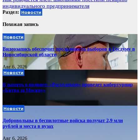
записям
индивидуального предпринимателя
Раздел:
Новости
Похожая запись
Новости
Видеозапись обеспечит прозрачность выборов в Госдуму в
Новосибирской области
Авг 6, 2026
Новости
В память о подвиге: «Ростелеком» проведет кибертурнир
«Битва за Москву»
Авг 6, 2026
Новости
Добровольцы в беспилотные войска получат 2,9 млн
рублей и места в вузах
Авг 6, 2026