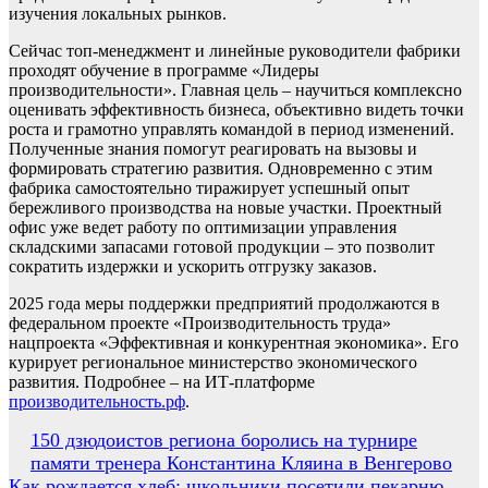
изучения локальных рынков.
Сейчас топ-менеджмент и линейные руководители фабрики
проходят обучение в программе «Лидеры
производительности». Главная цель – научиться комплексно
оценивать эффективность бизнеса, объективно видеть точки
роста и грамотно управлять командой в период изменений.
Полученные знания помогут реагировать на вызовы и
формировать стратегию развития. Одновременно с этим
фабрика самостоятельно тиражирует успешный опыт
бережливого производства на новые участки. Проектный
офис уже ведет работу по оптимизации управления
складскими запасами готовой продукции – это позволит
сократить издержки и ускорить отгрузку заказов.
2025 года меры поддержки предприятий продолжаются в
федеральном проекте «Производительность труда»
нацпроекта «Эффективная и конкурентная экономика». Его
курирует региональное министерство экономического
развития. Подробнее – на ИТ-платформе
производительность.рф
.
Навигация
150 дзюдоистов региона боролись на турнире
памяти тренера Константина Кляина в Венгерово
по
Как рождается хлеб: школьники посетили пекарню