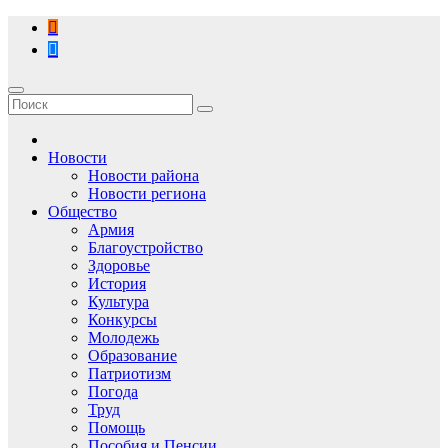
Перейти
к
содержимому
Новости
Новости района
Новости региона
Общество
Армия
Благоустройство
Здоровье
История
Культура
Конкурсы
Молодежь
Образование
Патриотизм
Погода
Труд
Помощь
Пособия и Пенсии