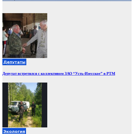
Депутаты
Депутат встретился с коллективом ЗАО “Усть-Изесское” в РТМ
Экология