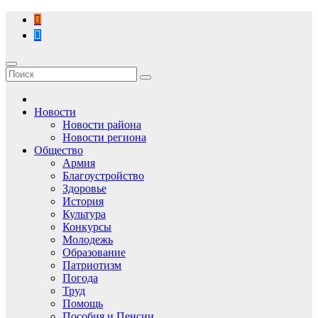
Перейти
к
содержимому
Новости
Новости района
Новости региона
Общество
Армия
Благоустройство
Здоровье
История
Культура
Конкурсы
Молодежь
Образование
Патриотизм
Погода
Труд
Помощь
Пособия и Пенсии