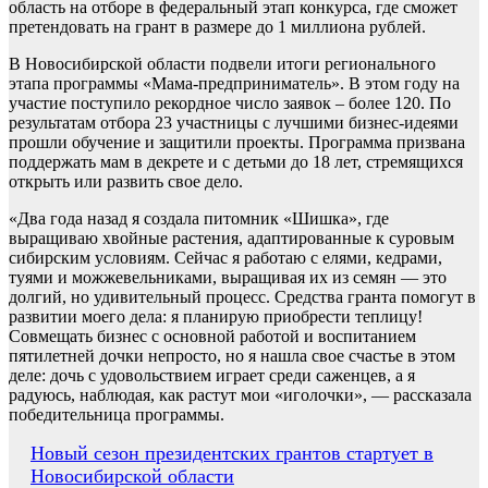
область на отборе в федеральный этап конкурса, где сможет
претендовать на грант в размере до 1 миллиона рублей.
В Новосибирской области подвели итоги регионального
этапа программы «Мама-предприниматель». В этом году на
участие поступило рекордное число заявок – более 120. По
результатам отбора 23 участницы с лучшими бизнес-идеями
прошли обучение и защитили проекты. Программа призвана
поддержать мам в декрете и с детьми до 18 лет, стремящихся
открыть или развить свое дело.
«Два года назад я создала питомник «Шишка», где
выращиваю хвойные растения, адаптированные к суровым
сибирским условиям. Сейчас я работаю с елями, кедрами,
туями и можжевельниками, выращивая их из семян — это
долгий, но удивительный процесс. Средства гранта помогут в
развитии моего дела: я планирую приобрести теплицу!
Совмещать бизнес с основной работой и воспитанием
пятилетней дочки непросто, но я нашла свое счастье в этом
деле: дочь с удовольствием играет среди саженцев, а я
радуюсь, наблюдая, как растут мои «иголочки», — рассказала
победительница программы.
Навигация
Новый сезон президентских грантов стартует в
Новосибирской области
по