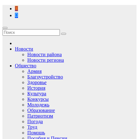
Перейти
к
содержимому
Новости
Новости района
Новости региона
Общество
Армия
Благоустройство
Здоровье
История
Культура
Конкурсы
Молодежь
Образование
Патриотизм
Погода
Труд
Помощь
Пособия и Пенсии