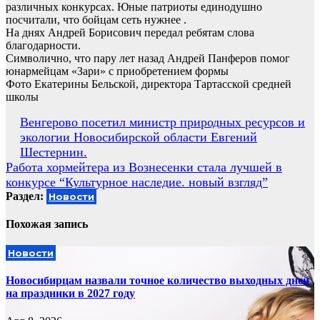
различных конкурсах. Юные патриоты единодушно
посчитали, что бойцам сеть нужнее .
На днях Андрей Борисович передал ребятам слова
благодарности.
Символично, что пару лет назад Андрей Панферов помог
юнармейцам «Зари» с приобретением формы
Фото Екатерины Бельской, директора Тартасской средней
школы
Навигация
Венгерово посетил министр природных ресурсов и
экологии Новосибирской области Евгений
по
Шестернин.
записям
Работа хормейтера из Вознесенки стала лучшей в
конкурсе “Культурное наследие. новый взгляд”
Раздел:
Новости
Похожая запись
Новости
Новосибирцам назвали точное количество выходных дней
на праздники в 2027 году