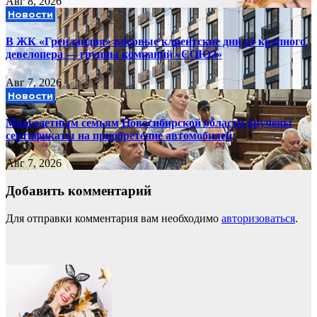
Авг 8, 2026
Новости
В ЖК «Гренландия» впервые клиентские дни от крупного
девелопера — группы компаний «СОЮЗ»
Авг 7, 2026
Новости
Многодетным семьям Новосибирской области вручены
сертификаты на приобретение автомобилей
Авг 7, 2026
Добавить комментарий
Для отправки комментария вам необходимо
авторизоваться
.