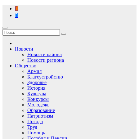
Перейти
к
содержимому
Новости
Новости района
Новости региона
Общество
Армия
Благоустройство
Здоровье
История
Культура
Конкурсы
Молодежь
Образование
Патриотизм
Погода
Труд
Помощь
Пособия и Пенсии