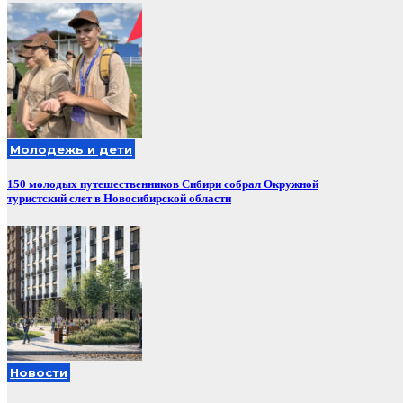
Молодежь и дети
150 молодых путешественников Сибири собрал Окружной
туристский слет в Новосибирской области
Новости