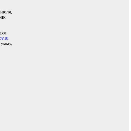
 июля,
фик
иям.
ov.ru
.
сумму,