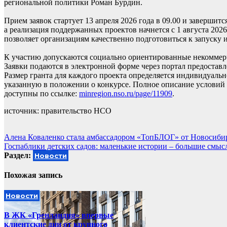
региональной политики Роман Бурдин.
Прием заявок стартует 13 апреля 2026 года в 09.00 и завершится
а реализация поддержанных проектов начнется с 1 августа 2026
позволяет организациям качественно подготовиться к запуску 
К участию допускаются социально ориентированные некоммер
Заявки подаются в электронной форме через портал предостав
Размер гранта для каждого проекта определяется индивидуальн
указанную в положении о конкурсе. Полное описание условий
доступны по ссылке:
minregion.nso.ru/page/11909
.
источник: правительство НСО
Навигация
Алена Коваленко стала амбассадором «ТопБЛОГ» от Новосиби
Госпаблики детских садов: маленькие истории – большие смыс
по
Раздел:
Новости
записям
Похожая запись
Новости
В ЖК «Гренландия» впервые
клиентские дни от крупного