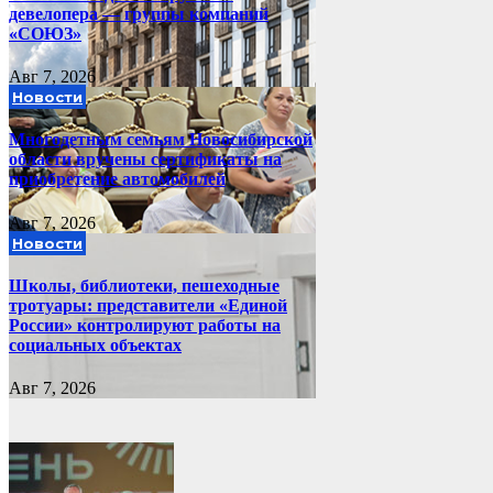
девелопера — группы компаний
«СОЮЗ»
Авг 7, 2026
Новости
Многодетным семьям Новосибирской
области вручены сертификаты на
приобретение автомобилей
Авг 7, 2026
Новости
Школы, библиотеки, пешеходные
тротуары: представители «Единой
России» контролируют работы на
социальных объектах
Авг 7, 2026