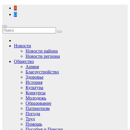
Перейти
к
содержимому
Новости
Новости района
Новости региона
Общество
Армия
Благоустройство
Здоровье
История
Культура
Конкурсы
Молодежь
Образование
Патриотизм
Погода
Труд
Помощь
Пособия и Пенсии