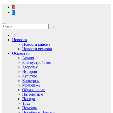
Перейти
к
содержимому
Новости
Новости района
Новости региона
Общество
Армия
Благоустройство
Здоровье
История
Культура
Конкурсы
Молодежь
Образование
Патриотизм
Погода
Труд
Помощь
Пособия и Пенсии