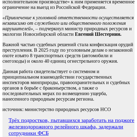
исполнительном производстве» к ним применяется временное
ограничение на выезд из Российской Федерации.
«Привлечение к уг
оловной ответственности осуществляется
независимо от служебного или общественного положения
нарушителей»,
– подчеркнул министр природных ресурсов и
экологии Новосибирской области
Евгений Шестернин.
Важной частью судебных решений стала конфискация орудий
преступления. В 2025 году по уголовным делам о незаконной
охоте изъято 8 транспортных средств (автомобили и
снегоходы) и около 40 единиц огнестрельного оружия.
Данная работа свидетельствует о системном и
принципиальном взаимодействии государственных
инспекторов минприроды, правоохранительных и судебных
органов в борьбе с браконьерством, а также о
последовательных мерах по возмещению ущерба,
нанесенного природным ресурсам региона.
источник: министерство природных ресурсов НСО
Навигация
Трёх подростков, пытавшихся заработать на поджоге
железнодорожного релейного шкафа, задержали
по
сотрудники ФСБ