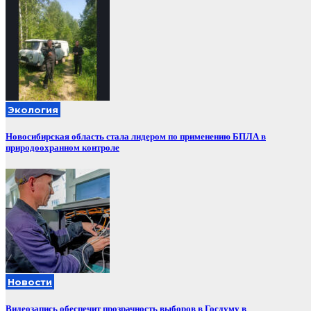
Экология
Новосибирская область стала лидером по применению БПЛА в
природоохранном контроле
Новости
Видеозапись обеспечит прозрачность выборов в Госдуму в