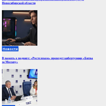
Новосибирской области
Новости
В память о подвиге: «Ростелеком» проведет кибертурнир «Битва
за Москву»