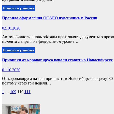
Новости района
Правила оформления ОСАГО изменились в России
02.10.2020
Автомобилисты вновь обязаны предъявлять документы о прохо
момента с апреля на федеральном уровне…
Новости района
Прививки от коронавируса начали ставить в Новосибирске
01.10.2020
От коронавируса начали прививать в Новосибирске в среду, 30
поэтому через три недели…
Пагинация
1
…
109
110
111
записей