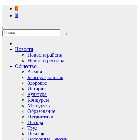
Перейти
к
содержимому
Новости
Новости района
Новости региона
Общество
Армия
Благоустройство
Здоровье
История
Культура
Конкурсы
Молодежь
Образование
Патриотизм
Погода
Труд
Помощь
Пособия и Пенсии