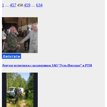
Пагинация
1
457
459
634
…
458
…
записей
Депутаты
Депутат встретился с коллективом ЗАО “Усть-Изесское” в РТМ