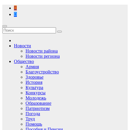
Перейти
к
содержимому
Новости
Новости района
Новости региона
Общество
Армия
Благоустройство
Здоровье
История
Культура
Конкурсы
Молодежь
Образование
Патриотизм
Погода
Труд
Помощь
Пособия и Пенсии