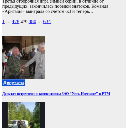
Третья отборочная игра зимней серии, в отличие от
предыдущих, закончилась победой знатоков. Команда
«Аритмия» выиграла со счётом 6:3 и теперь…
Пагинация
1
478
480
634
…
479
…
записей
Депутаты
Депутат встретился с коллективом ЗАО “Усть-Изесское” в РТМ