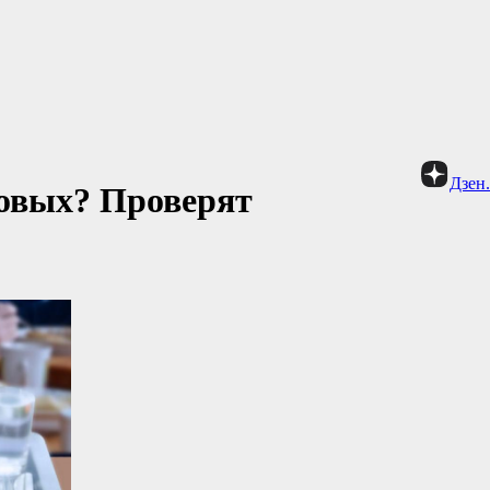
Дзен
овых? Проверят