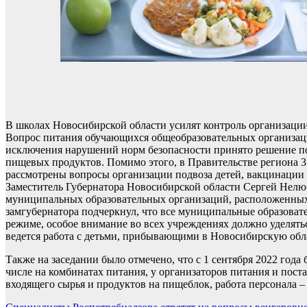
В школах Новосибирской области усилят контроль организаци
Вопрос питания обучающихся общеобразовательных организаций
исключения нарушений норм безопасности принято решение по
пищевых продуктов. Помимо этого, в Правительстве региона 3
рассмотрены вопросы организации подвоза детей, вакцинации 
Заместитель Губернатора Новосибирской области Сергей Нелюб
муниципальных образовательных организаций, расположенных н
замгубернатора подчеркнул, что все муниципальные образова
режиме, особое внимание во всех учреждениях должно уделять
ведется работа с детьми, прибывающими в Новосибирскую обла
Также на заседании было отмечено, что с 1 сентября 2022 год
числе на комбинатах питания, у организаторов питания и пос
входящего сырья и продуктов на пищеблок, работа персонала –