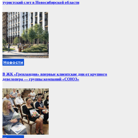
туристский слет в Новосибирской области
Новости
В ЖК «Гренландия» впервые клиентские дни от крупного
девелопера — группы компаний «СОЮЗ»