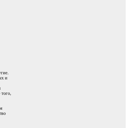
угие.
ых и
м
 того,
ом
тво