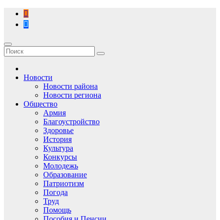
Перейти
к
содержимому
Новости
Новости района
Новости региона
Общество
Армия
Благоустройство
Здоровье
История
Культура
Конкурсы
Молодежь
Образование
Патриотизм
Погода
Труд
Помощь
Пособия и Пенсии