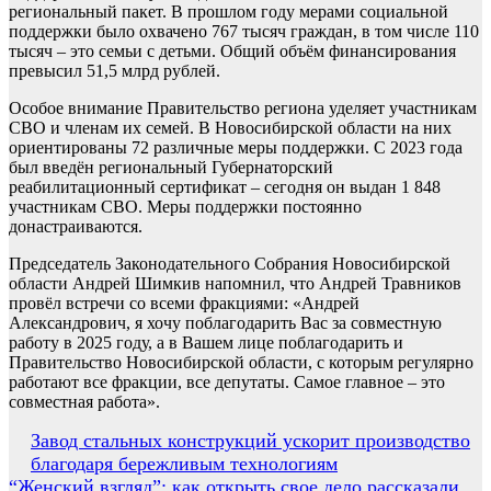
региональный пакет. В прошлом году мерами социальной
поддержки было охвачено 767 тысяч граждан, в том числе 110
тысяч – это семьи с детьми. Общий объём финансирования
превысил 51,5 млрд рублей.
Особое внимание Правительство региона уделяет участникам
СВО и членам их семей. В Новосибирской области на них
ориентированы 72 различные меры поддержки. С 2023 года
был введён региональный Губернаторский
реабилитационный сертификат – сегодня он выдан 1 848
участникам СВО. Меры поддержки постоянно
донастраиваются.
Председатель Законодательного Собрания Новосибирской
области Андрей Шимкив напомнил, что Андрей Травников
провёл встречи со всеми фракциями: «Андрей
Александрович, я хочу поблагодарить Вас за совместную
работу в 2025 году, а в Вашем лице поблагодарить и
Правительство Новосибирской области, с которым регулярно
работают все фракции, все депутаты. Самое главное – это
совместная работа».
Навигация
Завод стальных конструкций ускорит производство
благодаря бережливым технологиям
по
“Женский взгляд”: как открыть свое дело рассказали