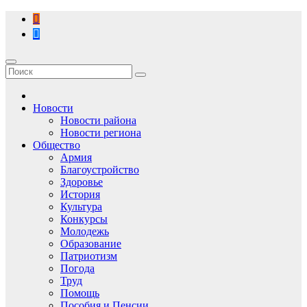
Перейти
к
содержимому
Новости
Новости района
Новости региона
Общество
Армия
Благоустройство
Здоровье
История
Культура
Конкурсы
Молодежь
Образование
Патриотизм
Погода
Труд
Помощь
Пособия и Пенсии