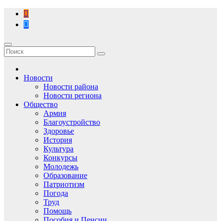
Перейти
к
содержимому
Новости
Новости района
Новости региона
Общество
Армия
Благоустройство
Здоровье
История
Культура
Конкурсы
Молодежь
Образование
Патриотизм
Погода
Труд
Помощь
Пособия и Пенсии