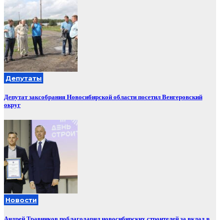
Депутаты
Депутат заксобрания Новосибирской области посетил Венгеровский
округ
Новости
Андрей Травников поблагодарил новосибирских строителей за вклад в