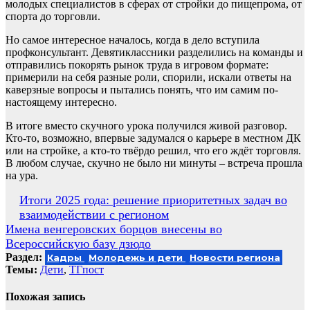
молодых специалистов в сферах от стройки до пищепрома, от
спорта до торговли.
Но самое интересное началось, когда в дело вступила
профконсультант. Девятиклассники разделились на команды и
отправились покорять рынок труда в игровом формате:
примерили на себя разные роли, спорили, искали ответы на
каверзные вопросы и пытались понять, что им самим по-
настоящему интересно.
В итоге вместо скучного урока получился живой разговор.
Кто-то, возможно, впервые задумался о карьере в местном ДК
или на стройке, а кто-то твёрдо решил, что его ждёт торговля.
В любом случае, скучно не было ни минуты – встреча прошла
на ура.
Навигация
Итоги 2025 года: решение приоритетных задач во
взаимодействии с регионом
по
Имена венгеровских борцов внесены во
записям
Всероссийскую базу дзюдо
Раздел:
Кадры
Молодежь и дети
Новости региона
Темы:
Дети
,
ТГпост
Похожая запись