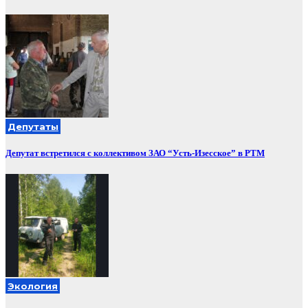
Депутаты
Депутат встретился с коллективом ЗАО “Усть-Изесское” в РТМ
Экология