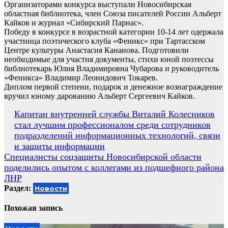
Организаторами конкурса выступали Новосибирская
областная библиотека, член Союза писателей России Альберт
Кайков и журнал «Сибирский Парнас».
Победу в конкурсе в возрастной категории 10-14 лет одержала
участница поэтического клуба «Феникс» при Тартасском
Центре культуры Анастасия Кананова. Подготовили
необходимые для участия документы, стихи юной поэтессы
библиотекарь Юлия Владимировна Чубарова и руководитель
«Феникса» Владимир Леонидович Токарев.
Диплом первой степени, подарок и денежное вознаграждение
вручил юному дарованию Альберт Сергеевич Кайков.
Навигация
Капитан внутренней службы Виталий Колесников
стал лучшим профессионалом среди сотрудников
по
подразделений информационных технологий, связи
записям
и защиты информации
Специалисты соцзащиты Новосибирской области
поделились опытом с коллегами из подшефного района
ЛНР
Раздел:
Новости
Похожая запись