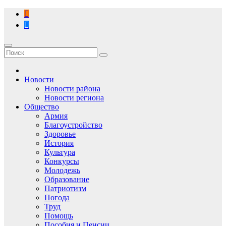
Перейти
к
содержимому
Новости
Новости района
Новости региона
Общество
Армия
Благоустройство
Здоровье
История
Культура
Конкурсы
Молодежь
Образование
Патриотизм
Погода
Труд
Помощь
Пособия и Пенсии