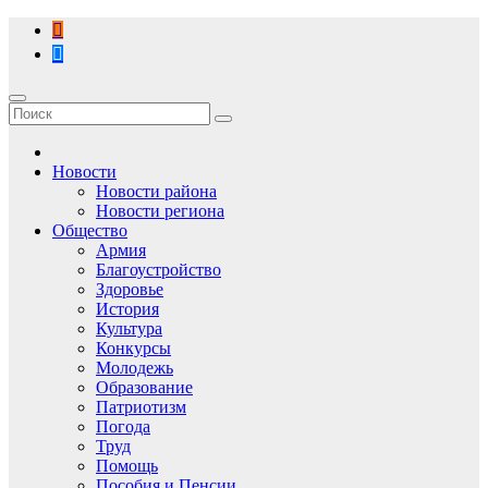
Перейти
к
содержимому
Новости
Новости района
Новости региона
Общество
Армия
Благоустройство
Здоровье
История
Культура
Конкурсы
Молодежь
Образование
Патриотизм
Погода
Труд
Помощь
Пособия и Пенсии