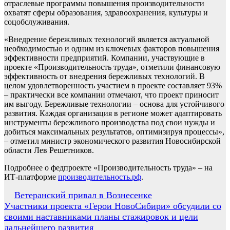
отраслевые программы повышения производительности
охватят сферы образования, здравоохранения, культуры и
соцобслуживания.
«Внедрение бережливых технологий является актуальной
необходимостью и одним из ключевых факторов повышения
эффективности предприятий. Компании, участвующие в
проекте «Производительность труда», отметили финансовую
эффективность от внедрения бережливых технологий. В
целом удовлетворенность участием в проекте составляет 93%
– практически все компании отмечают, что проект приносит
им выгоду. Бережливые технологии – основа для устойчивого
развития. Каждая организация в регионе может адаптировать
инструменты бережливого производства под свои нужды и
добиться максимальных результатов, оптимизируя процессы»,
– отметил министр экономического развития Новосибирской
области Лев Решетников.
Подробнее о федпроекте «Производительность труда» – на
ИТ-платформе
производительность.рф
.
Навигация
Ветеранский привал в Вознесенке
Участники проекта «Герои НовоСибири» обсудили со
по
своими наставниками планы стажировок и цели
записям
дальнейшего развития