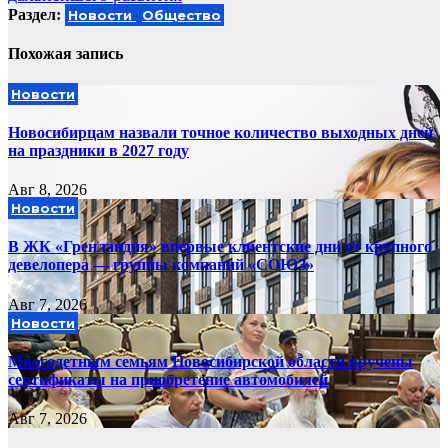
Раздел:
Новости
Общество
Похожая запись
Новости
Новосибирцам назвали точное количество выходных дней
на праздники в 2027 году
Авг 8, 2026
Новости
В ЖК «Гренландия» впервые клиентские дни от крупного
девелопера — группы компаний «СОЮЗ»
Авг 7, 2026
Новости
Многодетным семьям Новосибирской области вручены
сертификаты на приобретение автомобилей
Авг 7, 2026