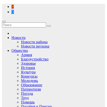
Перейти
к
содержимому
Новости
Новости района
Новости региона
Общество
Армия
Благоустройство
Здоровье
История
Культура
Конкурсы
Молодежь
Образование
Патриотизм
Погода
Труд
Помощь
Пособия и Пенсии