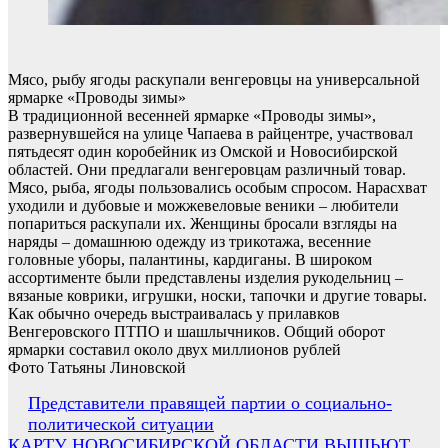
Мясо, рыбу ягоды раскупали венгеровцы на универсальной
ярмарке «Проводы зимы»
В традиционной весенней ярмарке «Проводы зимы»,
развернувшейся на улице Чапаева в райцентре, участвовал
пятьдесят один коробейник из Омской и Новосибирской
областей. Они предлагали венгеровцам различный товар.
Мясо, рыба, ягоды пользовались особым спросом. Нарасхват
уходили и дубовые и можжевеловые веники – любители
попариться раскупали их. Женщины бросали взгляды на
наряды – домашнюю одежду из трикотажа, весенние
головные уборы, палантины, кардиганы. В широком
ассортименте были представлены изделия рукодельниц –
вязаные коврики, игрушки, носки, тапочки и другие товары.
Как обычно очередь выстраивалась у прилавков
Венгеровского ПТПО и шашлычников. Общий оборот
ярмарки составил около двух миллионов рублей
Фото Татьяны Линовской
Навигация
Представители правящей партии о социально-
политической ситуации
по
КАРТУ НОВОСИБИРСКОЙ ОБЛАСТИ ВЫШЬЮТ