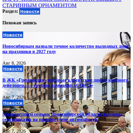
записям
СТАРИННЫМ ОРНАМЕНТОМ
Раздел:
Новости
Похожая запись
Новости
Новосибирцам назвали точное количество выходных дней
на праздники в 2027 году
Авг 8, 2026
Новости
В ЖК «Гренландия» впервые клиентские дни от крупного
девелопера — группы компаний «СОЮЗ»
Авг 7, 2026
Новости
Многодетным семьям Новосибирской области вручены
сертификаты на приобретение автомобилей
Авг 7, 2026