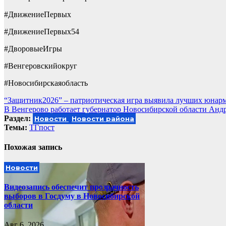
#ДвижениеПервых
#ДвижениеПервых54
#ДворовыеИгры
#Венгеровскийокруг
#Новосибирскаяобласть
Навигация
“Защитник2026” – патриотическая игра выявила лучших юнар
В Венгерово работает губернатор Новосибирской области Анд
по
Раздел:
Новости
Новости района
записям
Темы:
ТГпост
Похожая запись
Новости
Видеозапись обеспечит прозрачность
выборов в Госдуму в Новосибирской
области
Авг 6, 2026