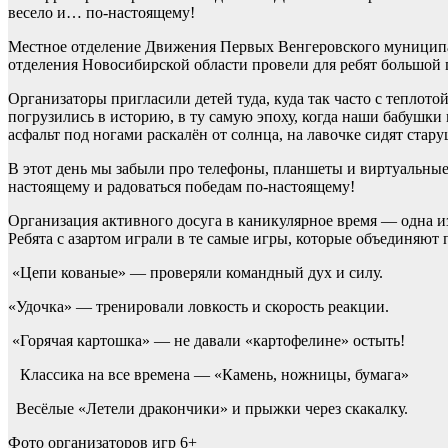
весело и… по-настоящему!
Местное отделение Движения Первых Венгеровского муниципа
отделения Новосибирской области провели для ребят большой
Организаторы пригласили детей туда, куда так часто с теплото
погрузились в историю, в ту самую эпоху, когда наши бабушки
асфальт под ногами раскалён от солнца, на лавочке сидят стару
В этот день мы забыли про телефоны, планшеты и виртуальные
настоящему и радоваться победам по-настоящему!
Организация активного досуга в каникулярное время — одна из
Ребята с азартом играли в те самые игры, которые объединяют 
«Цепи кованые» — проверяли командный дух и силу.
«Удочка» — тренировали ловкость и скорость реакции.
«Горячая картошка» — не давали «картофелине» остыть!
Классика на все времена — «Камень, ножницы, бумага»
Весёлые «Летели дракончики» и прыжки через скакалку.
Фото организаторов игр 6+