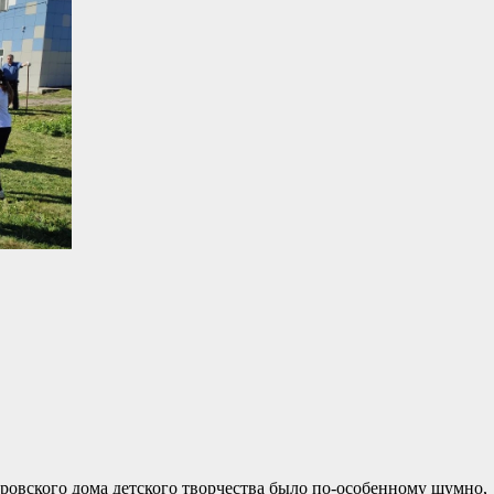
овского дома детского творчества было по-особенному шумно,