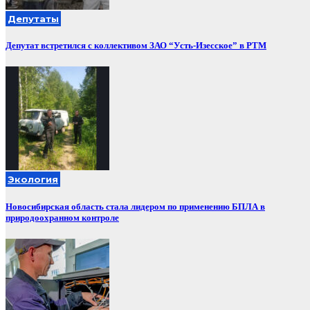
Депутаты
Депутат встретился с коллективом ЗАО “Усть-Изесское” в РТМ
Экология
Новосибирская область стала лидером по применению БПЛА в
природоохранном контроле