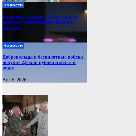
Новости
В память о подвиге: «Ростелеком»
проведет кибертурнир «Битва за
Москву»
Авг 6, 2026
Новости
Добровольцы в беспилотные войска
получат 2,9 млн рублей и места в
вузах
Авг 6, 2026