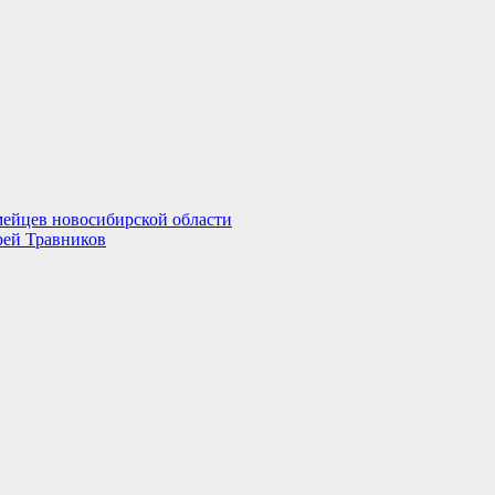
мейцев новосибирской области
рей Травников