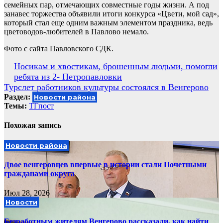
семейных пар, отмечающих совместные годы жизни. А под
занавес торжества объявили итоги конкурса «Цвети, мой сад»,
который стал еще одним важным элементом праздника, ведь
цветоводов-любителей в Павлово немало.
Фото с сайта Павловского СДК.
Навигация
Носикам и хвостикам, брошенным людьми, помогли
ребята из 2- Петропавловки
по
Турслет работников культуры состоялся в Венгерово
записям
Раздел:
Новости района
Темы:
ТГпост
Похожая запись
Новости района
Двое венгеровцев впервые в истории стали Почетными
гражданами округа
Июл 28, 2026
Новости
Безработным жителям Венгерово рассказали, как найти