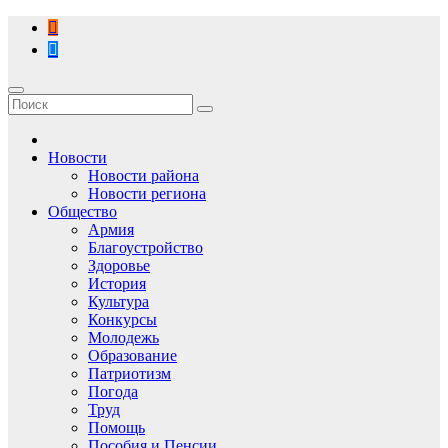
Перейти
к
содержимому
Новости
Новости района
Новости региона
Общество
Армия
Благоустройство
Здоровье
История
Культура
Конкурсы
Молодежь
Образование
Патриотизм
Погода
Труд
Помощь
Пособия и Пенсии