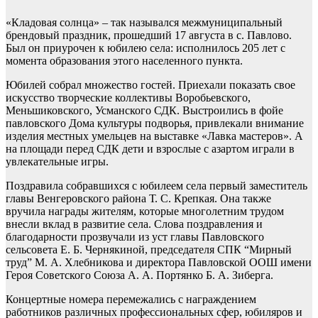
«Кладовая солнца» – так назывался межмуниципальный
брендовый праздник, прошедший 17 августа в с. Павлово.
Был он приурочен к юбилею села: исполнилось 205 лет с
момента образования этого населенного пункта.
Юбилей собрал множество гостей. Приехали показать свое
искусство творческие коллективы Воробьевского,
Меньшиковского, Усманского СДК. Выстроились в фойе
павловского Дома культуры подворья, привлекали внимание
изделия местных умельцев на выставке «Лавка мастеров». А
на площади перед СДК дети и взрослые с азартом играли в
увлекательные игры.
Поздравила собравшихся с юбилеем села первый заместитель
главы Венгеровского района Т. С. Крепкая. Она также
вручила награды жителям, которые многолетним трудом
внесли вклад в развитие села. Слова поздравления и
благодарности прозвучали из уст главы Павловского
сельсовета Е. Б. Чернякиной, председателя СПК “Мирный
труд” М. А. Хлебникова и директора Павловской ООШ имени
Героя Советского Союза А. А. Портянко Б. А. Зиберга.
Концертные номера перемежались с награждением
работников различных профессиональных сфер, юбиляров и