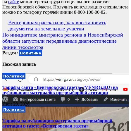
на
сайте
министерства труда и социального развития
Новосибирской области. Получить консультацию специалиста
можно по телефону горячей линии 8-800-100-00-82.
Навигация
Венгеровцам рассказали, как восстановить
документы на земельные участки
по
По инициативе минтранса региона в Новосибирской
записям
области запустили передвижные диагностические
линии техосмотра
Раздел:
Политика
Похожая запись
Политика
Тарифы сайта «Венгеровская газета» (VENRG.RU) на
публикацию материалов предвыборной агитации
Июн 29, 2026
Политика
Тарифы на публикацию материалов предвыборной
агитации в газете «Венгеровская газета»