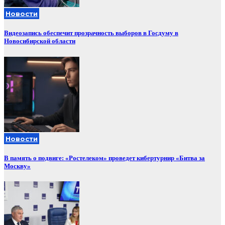
Новости
Видеозапись обеспечит прозрачность выборов в Госдуму в
Новосибирской области
Новости
В память о подвиге: «Ростелеком» проведет кибертурнир «Битва за
Москву»