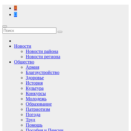
Перейти
к
содержимому
Новости
Новости района
Новости региона
Общество
Армия
Благоустройство
Здоровье
История
Культура
Конкурсы
Молодежь
Образование
Патриотизм
Погода
Труд
Помощь
Пособия и Пенсии