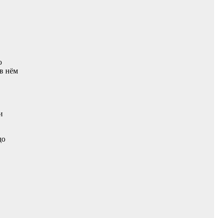
о
в нём
и
до