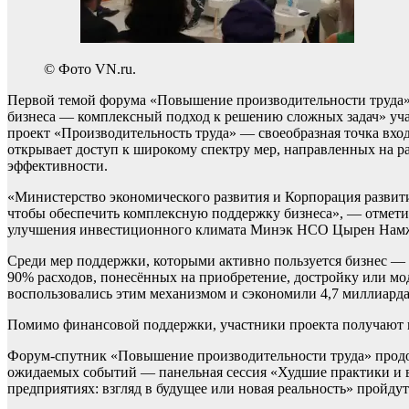
© Фото VN.ru.
Первой темой форума «Повышение производительности труда» 
бизнеса — комплексный подход к решению сложных задач» уча
проект «Производительность труда» — своеобразная точка вхо
открывает доступ к широкому спектру мер, направленных на р
эффективности.
«Министерство экономического развития и Корпорация развит
чтобы обеспечить комплексную поддержку бизнеса», — отметил
улучшения инвестиционного климата Минэк НСО Цырен Нам
Среди мер поддержки, которыми активно пользуется бизнес —
90% расходов, понесённых на приобретение, достройку или мо
воспользовались этим механизмом и сэкономили 4,7 миллиарда
Помимо финансовой поддержки, участники проекта получают 
Форум-спутник «Повышение производительности труда» продо
ожидаемых событий — панельная сессия «Худшие практики и вр
предприятиях: взгляд в будущее или новая реальность» пройдут 