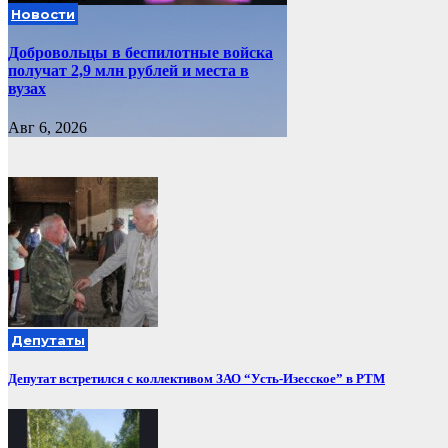
Новости
Добровольцы в беспилотные войска
получат 2,9 млн рублей и места в
вузах
Авг 6, 2026
Депутаты
Депутат встретился с коллективом ЗАО “Усть-Изесское” в РТМ