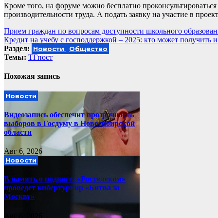
Кроме того, на форуме можно бесплатно проконсультироваться
производительности труда. А подать заявку на участие в про
Навигация
Прием граждан по вопросам доступности школьного образован
Кредит на учебу с господдержкой – 2025: кто может получить и
по
Раздел:
Новости
Общество
записям
Темы:
ТГпост
Похожая запись
Новости
Видеозапись обеспечит прозрачность
выборов в Госдуму в Новосибирской
области
Авг 6, 2026
Новости
В память о подвиге: «Ростелеком»
проведет кибертурнир «Битва за
Москву»
Авг 6, 2026