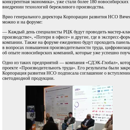
конкурентная экономика», уже стали более 180 новосибирских 
внедрении технологий бережливого производства.
Врио генерального директора Корпорации развития НСО Вячес
можно и на форуме:
— Каждый день специалисты РЦК будут проводить мастер-клас
производстве», «Потери в офисе» и другие, где в экспресс-фо
компании. Также на форуме ежедневно будут проходить панел
в вопросах повышения производительности труда, цифровизац
об опыте новосибирских компаний, которые уже успешно поуча
Одно из таких предприятий — компания «СДЭК-Глобал», котора
проекте «Производительноть труда». Его результаты были закр
Корпорация развития НСО подписала соглашение о вступлени
светодиодной продукции.