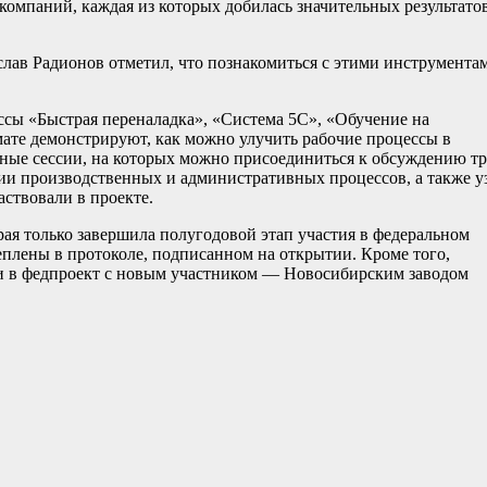
компаний, каждая из которых добилась значительных результато
лав Радионов отметил, что познакомиться с этими инструмента
сы «Быстрая переналадка», «Система 5С», «Обучение на
рмате демонстрируют, как можно улучить рабочие процессы в
ьные сессии, на которых можно присоединиться к обсуждению т
ии производственных и административных процессов, а также у
ствовали в проекте.
я только завершила полугодовой этап участия в федеральном
еплены в протоколе, подписанном на открытии. Кроме того,
и в федпроект с новым участником — Новосибирским заводом