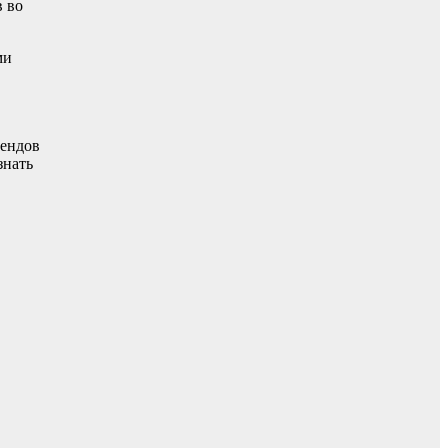
в во
ми
рендов
знать