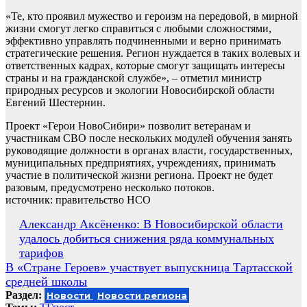
«Те, кто проявил мужество и героизм на передовой, в мирной
жизни смогут легко справиться с любыми сложностями,
эффективно управлять подчиненными и верно принимать
стратегические решения. Регион нуждается в таких волевых и
ответственных кадрах, которые смогут защищать интересы
страны и на гражданской службе», – отметил министр
природных ресурсов и экологии Новосибирской области
Евгений Шестернин.
Проект «Герои НовоСибири» позволит ветеранам и
участникам СВО после нескольких модулей обучения занять
руководящие должности в органах власти, государственных,
муниципальных предприятиях, учреждениях, принимать
участие в политической жизни региона. Проект не будет
разовым, предусмотрено несколько потоков.
источник: правительство НСО
Навигация
Александр Аксёненко: В Новосибирской области
удалось добиться снижения ряда коммунальных
по
тарифов
записям
В «Стране Героев» участвует выпускница Тартасской
средней школы
Раздел:
Новости
Новости региона