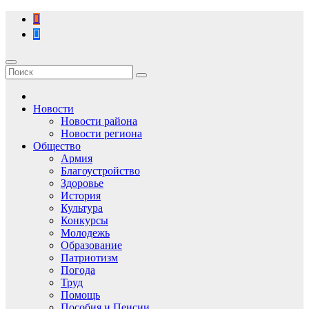
Перейти
к
содержимому
Новости
Новости района
Новости региона
Общество
Армия
Благоустройство
Здоровье
История
Культура
Конкурсы
Молодежь
Образование
Патриотизм
Погода
Труд
Помощь
Пособия и Пенсии