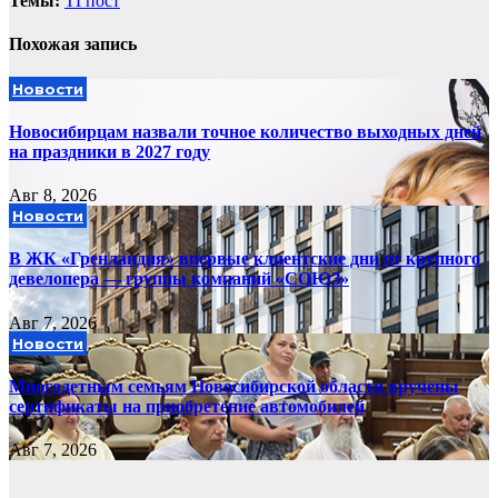
Темы:
ТГпост
Похожая запись
Новости
Новосибирцам назвали точное количество выходных дней
на праздники в 2027 году
Авг 8, 2026
Новости
В ЖК «Гренландия» впервые клиентские дни от крупного
девелопера — группы компаний «СОЮЗ»
Авг 7, 2026
Новости
Многодетным семьям Новосибирской области вручены
сертификаты на приобретение автомобилей
Авг 7, 2026