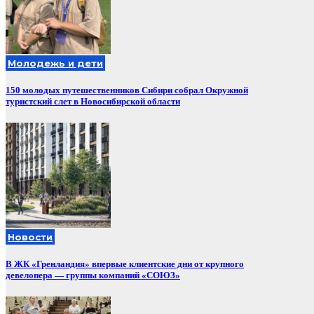
Молодежь и дети
150 молодых путешественников Сибири собрал Окружной
туристский слет в Новосибирской области
Новости
В ЖК «Гренландия» впервые клиентские дни от крупного
девелопера — группы компаний «СОЮЗ»