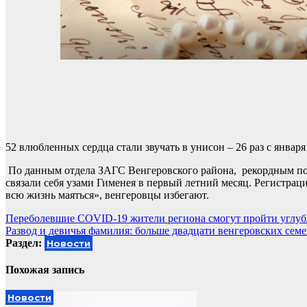
52 влюбленных сердца стали звучать в унисон – 26 раз с январ
По данным отдела ЗАГС Венгеровского района, рекордным по 
связали себя узами Гименея в первый летний месяц. Регистраци
всю жизнь маяться», венгеровцы избегают.
Навигация
Переболевшие COVID-19 жители региона смогут пройти углу
Развод и девичья фамилия: больше двадцати венгеровских семе
по
Раздел:
Новости
записям
Похожая запись
Новости