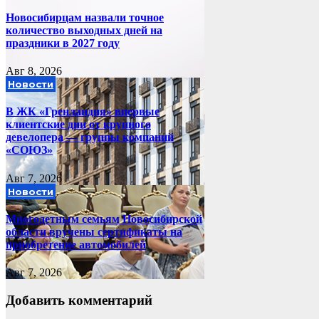
Новосибирцам назвали точное
количество выходных дней на
праздники в 2027 году
Авг 8, 2026
Новости
В ЖК «Гренландия» впервые
клиентские дни от крупного
девелопера — группы компаний
«СОЮЗ»
Авг 7, 2026
Новости
Многодетным семьям Новосибирской
области вручены сертификаты на
приобретение автомобилей
Авг 7, 2026
Добавить комментарий