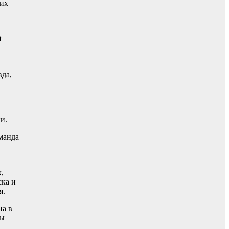
ьих
й
да,
и.
манда
,
ска и
я.
на в
бы