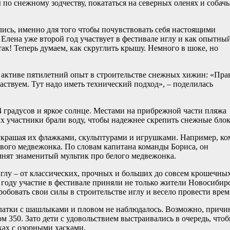
ы по снежному зодчеству, покататься на северных оленях и собач
лись, именно для того чтобы почувствовать себя настоящими
лена уже второй год участвует в фестивале иглу и как опытны
так! Теперь думаем, как скруглить крышу. Немного в шоке, но
активе пятилетний опыт в строительстве снежных хижин: «Прав
частвуем. Тут надо иметь технический подход», – поделилась
4 градусов и яркое солнце. Местами на прибрежной части пляжа
х участники брали воду, чтобы надежнее скрепить снежные блок
крашая их флажками, скульптурами и игрушками. Например, ко
вого медвежонка. По словам капитана команды Бориса, он
мнят знаменитый мультик про белого медвежонка.
глу – от классических, прочных и больших до совсем крошечных
году участие в фестивале приняли не только жители Новосибир
робовать свои силы в строительстве иглу и весело провести врем
алатки с шашлыками и пловом не наблюдалось. Возможно, причи
ом 350. Зато дети с удовольствием выстраивались в очередь, что
ках с озорными хасками.