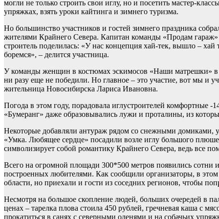
могли не только строить свои иглу, но и посетить мастер‑класс
упряжках, взять уроки кайтинга и зимнего туризма.
Но большинство участников и гостей зимнего праздника собра
жителями Крайнего Севера. Капитан команды «Продам гараж» Е
строитель поделилась: «У нас концепция хай-тек, вышло – хай 
боремся», – делится участница.
У команды женщин в костюмах эскимосов «Наши матрешки» в 
ни разу еще не победили. Но главное – это участие, вот мы и у
жительница Новосибирска Лариса Ивановна.
Погода в этом году, порадовала иглустроителей комфортные -1
«Бумеранг» даже образовывались лужи и проталины, из которы
Некоторые добавляли антураж рядом со снежными домиками, у
«Умка. Любящее сердце» посадили возле иглу большого плюше
символизирует собой романтику Крайнего Севера, ведь все по
Всего на огромной площади 300*500 метров появились сотни и
построенных любителями. Как сообщили организаторы, в этом 
области, но приехали и гости из соседних регионов, чтобы поп
Несмотря на большое скопление людей, больших очередей в п
ценах – тарелка плова стоила 450 рублей, гречневая каша с мяс
прокатиться в санях с северными оленями и на собачьих упряж