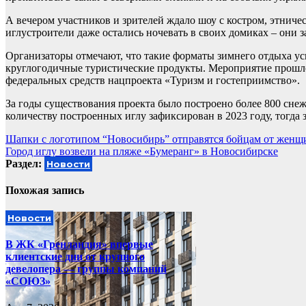
А вечером участников и зрителей ждало шоу с костром, этнич
иглустроители даже остались ночевать в своих домиках – они 
Организаторы отмечают, что такие форматы зимнего отдыха у
круглогодичные туристические продукты. Мероприятие прошл
федеральных средств нацпроекта «Туризм и гостеприимство».
За годы существования проекта было построено более 800 снеж
количеству построенных иглу зафиксирован в 2023 году, тогда 
Навигация
Шапки с логотипом “Новосибирь” отправятся бойцам от женщ
Город иглу возвели на пляже «Бумеранг» в Новосибирске
по
Раздел:
Новости
записям
Похожая запись
Новости
В ЖК «Гренландия» впервые
клиентские дни от крупного
девелопера — группы компаний
«СОЮЗ»