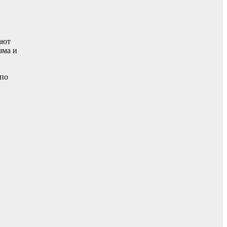
ают
зма и
 по