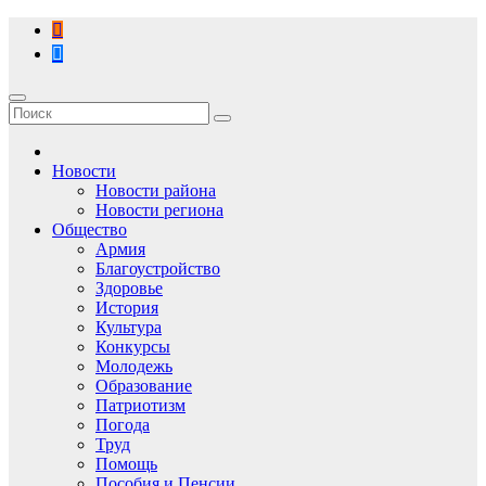
Перейти
к
содержимому
Новости
Новости района
Новости региона
Общество
Армия
Благоустройство
Здоровье
История
Культура
Конкурсы
Молодежь
Образование
Патриотизм
Погода
Труд
Помощь
Пособия и Пенсии