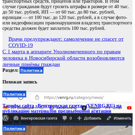
транспортных средств, прицепов или тракторов. В этом
случае гражданам будут грозить штрафы в размере от 40 тыс.
до 50 тыс. рублей, ИП — от 60 тыс. до 80 тыс. рублей,
юрлицам — от 100 тыс. до 120 тыс. рублей, а в случае фото-
или видеофиксации правонарушения владелец транспортного
средства должен будет заплатить 100 тыс. рублей.
Навигация
Врачи предупреждают: самолечение не спасет от
COVID-19
по
С 1 марта в аппарате Уполномоченного по правам
записям
человека в Новосибирской области возобновляются
личные приёмы граждан
Раздел:
Политика
Похожая запись
Политика
Тарифы сайта «Венгеровская газета» (VENRG.RU) на
публикацию материалов предвыборной агитации
Июн 29, 2026
Политика