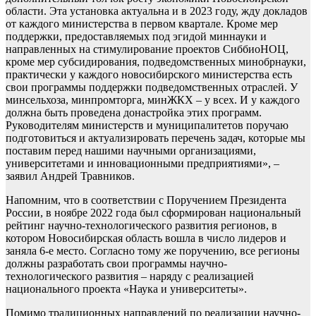
области. Эта установка актуальна и в 2023 году, жду докладов
от каждого министерства в первом квартале. Кроме мер
поддержки, предоставляемых под эгидой миннауки и
направленных на стимулирование проектов СиббиоНОЦ,
кроме мер субсидирования, подведомственных минобрнауки,
практически у каждого новосибирского министерства есть
свои программы поддержки подведомственных отраслей. У
минсельхоза, минпромторга, минЖКХ – у всех. И у каждого
должна быть проведена донастройка этих программ.
Руководителям министерств и муниципалитетов поручаю
подготовиться и актуализировать перечень задач, которые мы
поставим перед нашими научными организациями,
университетами и инновационными предприятиями», –
заявил Андрей Травников.
Напомним, что в соответствии с Поручением Президента
России, в ноябре 2022 года был сформирован национальный
рейтинг научно-технологического развития регионов, в
котором Новосибирская область вошла в число лидеров и
заняла 6-е место. Согласно тому же поручению, все регионы
должны разработать свои программы научно-
технологического развития – наряду с реализацией
национального проекта «Наука и университеты».
Помимо традиционных направлений по реализации научно-