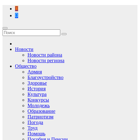
Перейти
к
содержимому
Новости
Новости района
Новости региона
Общество
Армия
Благоустройство
Здоровье
История
Культура
Конкурсы
Молодежь
Образование
Патриотизм
Погода
Труд
Помощь
Пособия и Пенсии