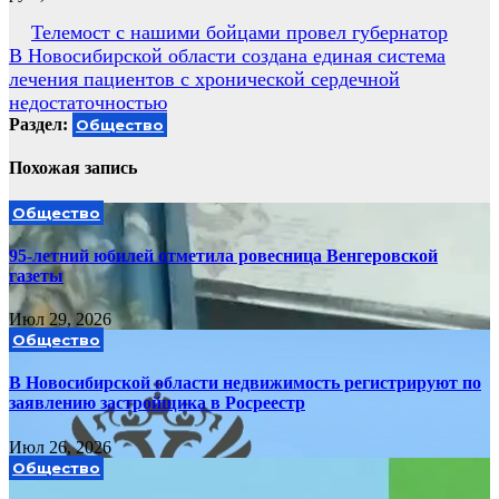
Навигация
Телемост с нашими бойцами провел губернатор
В Новосибирской области создана единая система
по
лечения пациентов с хронической сердечной
записям
недостаточностью
Раздел:
Общество
Похожая запись
Общество
95-летний юбилей отметила ровесница Венгеровской
газеты
Июл 29, 2026
Общество
В Новосибирской области недвижимость регистрируют по
заявлению застройщика в Росреестр
Июл 26, 2026
Общество