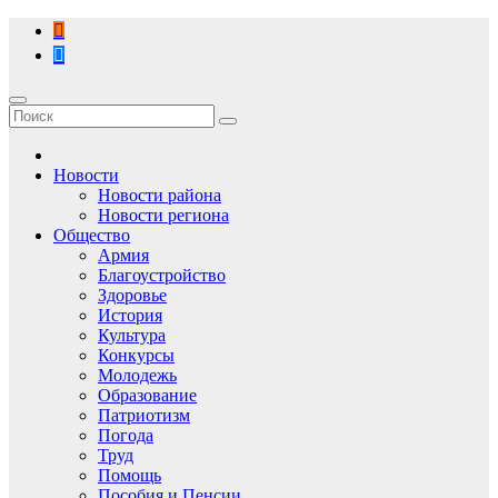
Перейти
к
содержимому
Новости
Новости района
Новости региона
Общество
Армия
Благоустройство
Здоровье
История
Культура
Конкурсы
Молодежь
Образование
Патриотизм
Погода
Труд
Помощь
Пособия и Пенсии