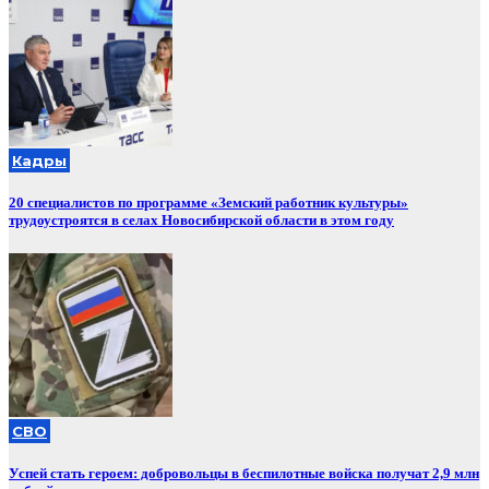
Кадры
20 специалистов по программе «Земский работник культуры»
трудоустроятся в селах Новосибирской области в этом году
СВО
Успей стать героем: добровольцы в беспилотные войска получат 2,9 млн