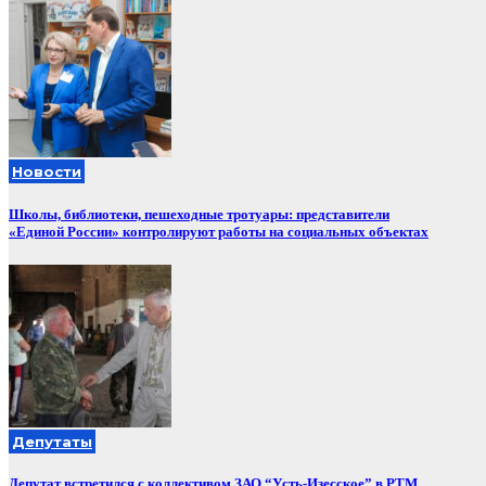
Новости
Школы, библиотеки, пешеходные тротуары: представители
«Единой России» контролируют работы на социальных объектах
Депутаты
Депутат встретился с коллективом ЗАО “Усть-Изесское” в РТМ