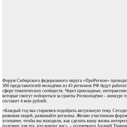
Форум Сибирского федерального округа «ПроРегион» проходит 
300 представителей молодёжи из 43 регионов РФ будут работать
сфере тематических сообществ. Через прикладные, интеракти
которые смогут побороться за гранты Росмолодёжи – конкурс п
составит 4 млн рублей.
«Каждый год мы стараемся подобрать актуальную тему. Сегодня 
развивая людей, развивайте регионы. Желаю участникам фору
успешнее, чтобы вы находили, как сделать вашу жизнь интересн
полезнее для тех, кто вокруг вас», – подчеркнул Андрей Травни