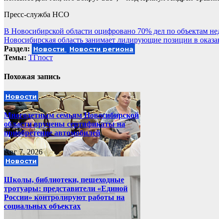
Пресс-служба НСО
Навигация
В Новосибирской области оцифровано 70% дел по объектам н
Новосибирская область занимает лидирующие позиции в оказ
по
Раздел:
Новости
Новости региона
записям
Темы:
ТГпост
Похожая запись
Новости
Многодетным семьям Новосибирской
области вручены сертификаты на
приобретение автомобилей
Авг 7, 2026
Новости
Школы, библиотеки, пешеходные
тротуары: представители «Единой
России» контролируют работы на
социальных объектах