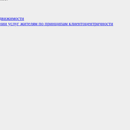
едвижимости
ании услуг жителям по принципам клиентоцентричности