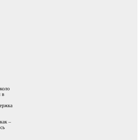
Около
 в
держка
как –
сь