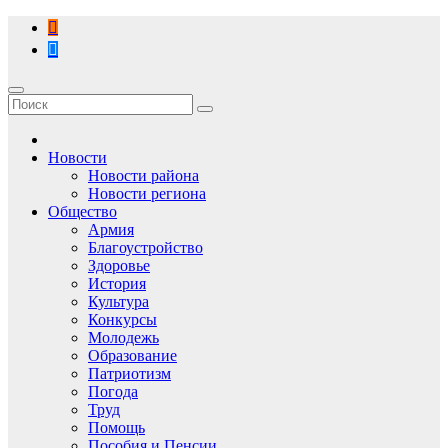
Перейти
к
содержимому
Новости
Новости района
Новости региона
Общество
Армия
Благоустройство
Здоровье
История
Культура
Конкурсы
Молодежь
Образование
Патриотизм
Погода
Труд
Помощь
Пособия и Пенсии