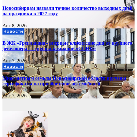
Новосибирцам назвали точное количество выходных дней
на праздники в 2027 году
Авг 8, 2026
Новости
В ЖК «Гренландия» впервые клиентские дни от крупного
девелопера — группы компаний «СОЮЗ»
Авг 7, 2026
Новости
Многодетным семьям Новосибирской области вручены
сертификаты на приобретение автомобилей
Авг 7, 2026