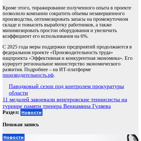
Кроме этого, тиражирование полученного опыта в проекте
позволило компании сократить объемы незавершенного
производства, оптимизировать запасы на промежуточном
складе и повысить выработку работников, а также
минимизировать простои оборудования и увеличить
коэффициент его использования на 6%.
С 2025 года меры поддержки предприятий продолжаются в
федеральном проекте «Производительность труда»
нацпроекта «Эффективная и конкурентная экономика». Его
курирует региональное министерство экономического
развития. Подробнее – на ИТ-платформе
производительность.рф
.
Навигация
Паводковый сезон под контролем прокуратуры
области
по
11 медалей завоевали венгеровские теннисисты на
записям
турнире памяти тренера Вениамина Гуляева
Раздел:
Новости
Похожая запись
Новости