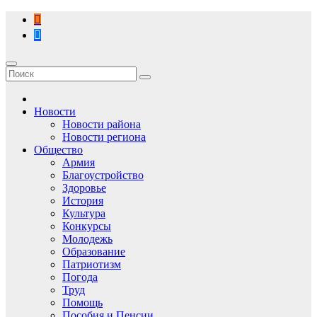
Перейти
к
содержимому
Новости
Новости района
Новости региона
Общество
Армия
Благоустройство
Здоровье
История
Культура
Конкурсы
Молодежь
Образование
Патриотизм
Погода
Труд
Помощь
Пособия и Пенсии