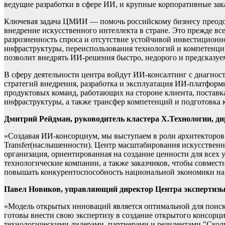
ведущие разработки в сфере ИИ, и крупные корпоративные зак
Ключевая задача ЦМИИ — помочь российскому бизнесу преодо
внедрение искусственного интеллекта в стране. Это прежде в
разрозненность спроса и отсутствие устойчивой инвестиционно
инфраструктуры, переиспользования технологий и компетенци
позволит внедрять ИИ-решения быстро, недорого и предсказуе
В сферу деятельности центра войдут ИИ-консалтинг с диагност
стратегий внедрения, разработка и эксплуатация ИИ-платфор
продуктовых команд, работающих на стороне клиента, постав
инфраструктуры, а также трансфер компетенций и подготовка 
Дмитрий Рейдман, руководитель кластера Х.Технологии, ди
«Создавая ИИ-консорциум, мы выступаем в роли архитекторов 
Transfer(наслышенности). Центр масштабирования искусственн
организация, ориентированная на создание ценности для всех 
технологические компании, а также заказчиков, чтобы совмест
повышать конкурентоспособность национальной экономики на 
Павел Новиков, управляющий директор Центра экспертиз
«Модель открытых инноваций является оптимальной для поиск
готовы внести свою экспертизу в создание открытого консорц
технологическими лидерами, партнерами и резидентами "Сколк