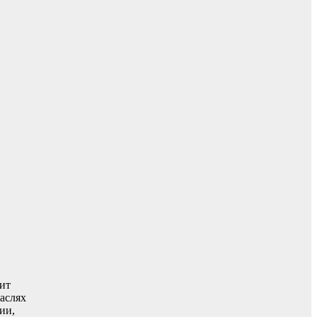
ит
аслях
ии,