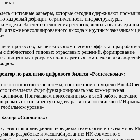
азчики.
леть системные барьеры, которые сегодня сдерживают промыш
сего кадровый дефицит, ограниченность инфраструктуры,
й модели. За счет объединения ресурсов, использования единой
й, а также консолидированного выхода к крупным заказчикам ц
мо.
икой процессов, расчетом экономического эффекта и разработко
мы с библиотекой типовых отраслевых решений, формирование
ка защищенных программно-аппаратных комплексов для on-premis
кадров.
ректор по развитию цифрового бизнеса «Ростелекома»:
новой открытой экосистемы, построенной по модели Build-Opera
ого интеллекта будет функционировать как коммерческая
участников. Приглашаем присоединиться к этой работе ведущие
но решать стратегическую задачу развития российского ИИ-рынк
глобальном уровне».
ы Фонда «Сколково»:
а, развития и внедрения передовых технологий во всем мире. 
иума по разработке и масштабированию ИИ совместно с
ово", а также с участием ведущих исследовательских центров