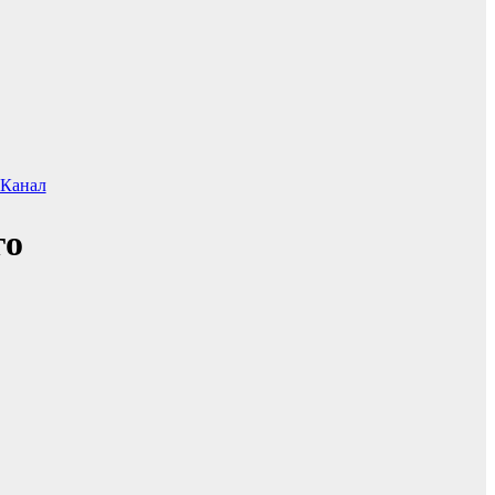
.Канал
го