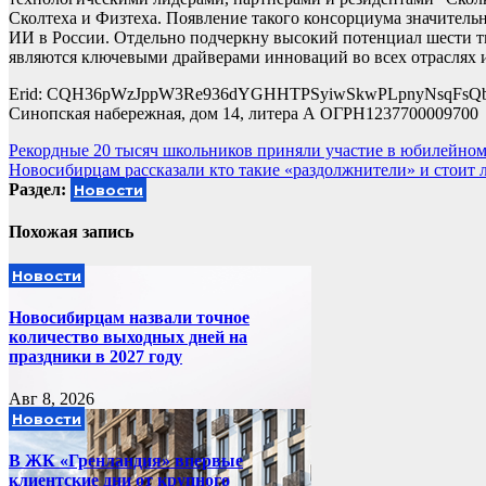
Сколтеха и Физтеха. Появление такого консорциума значител
ИИ в России. Отдельно подчеркну высокий потенциал шести т
являются ключевыми драйверами инноваций во всех отраслях и
Erid: CQH36pWzJppW3Re936dYGHHTPSyiwSkwPLpnyNsqFsQbF2 р
Синопская набережная, дом 14, литера А ОГРН1237700009700
Навигация
Рекордные 20 тысяч школьников приняли участие в юбилейно
Новосибирцам рассказали кто такие «раздолжнители» и стоит 
по
Раздел:
Новости
записям
Похожая запись
Новости
Новосибирцам назвали точное
количество выходных дней на
праздники в 2027 году
Авг 8, 2026
Новости
В ЖК «Гренландия» впервые
клиентские дни от крупного