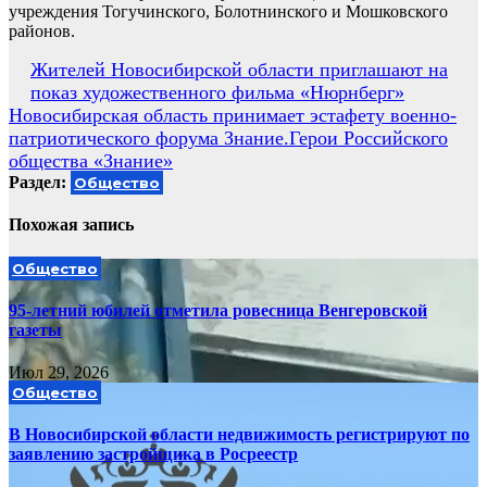
учреждения Тогучинского, Болотнинского и Мошковского
районов.
Навигация
Жителей Новосибирской области приглашают на
показ художественного фильма «Нюрнберг»
по
Новосибирская область принимает эстафету военно-
записям
патриотического форума Знание.Герои Российского
общества «Знание»
Раздел:
Общество
Похожая запись
Общество
95-летний юбилей отметила ровесница Венгеровской
газеты
Июл 29, 2026
Общество
В Новосибирской области недвижимость регистрируют по
заявлению застройщика в Росреестр