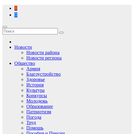
Перейти
к
содержимому
Новости
Новости района
Новости региона
Общество
Армия
Благоустройство
Здоровье
История
Культура
Конкурсы
Молодежь
Образование
Патриотизм
Погода
Труд
Помощь
Пособия и Пенсии