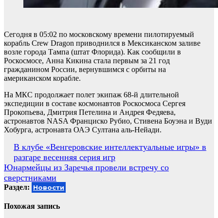
Сегодня в 05:02 по московскому времени пилотируемый
корабль Crew Dragon приводнился в Мексиканском заливе
возле города Тампа (штат Флорида). Как сообщили в
Роскосмосе, Анна Кикина стала первым за 21 год
гражданином России, вернувшимся с орбиты на
американском корабле.
На МКС продолжает полет экипаж 68-й длительной
экспедиции в составе космонавтов Роскосмоса Сергея
Прокопьева, Дмитрия Петелина и Андрея Федяева,
астронавтов NASA Франциско Рубио, Стивена Боуэна и Вуди
Хобурга, астронавта ОАЭ Султана аль-Нейади.
Навигация
В клубе «Венгеровские интеллектуальные игры» в
разгаре весенняя серия игр
по
Юнармейцы из Заречья провели встречу со
записям
сверстниками
Раздел:
Новости
Похожая запись