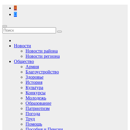
Перейти
к
содержимому
Новости
Новости района
Новости региона
Общество
Армия
Благоустройство
Здоровье
История
Культура
Конкурсы
Молодежь
Образование
Патриотизм
Погода
Труд
Помощь
Пособия и Пенсии