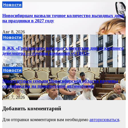
Новости
Новосибирцам назвали точное количество выходных дней
на праздники в 2027 году
Авг 8, 2026
Новости
В ЖК «Гренландия» впервые клиентские дни от крупного
девелопера — группы компаний «СОЮЗ»
Авг 7, 2026
Новости
Многодетным семьям Новосибирской области вручены
сертификаты на приобретение автомобилей
Авг 7, 2026
Добавить комментарий
Для отправки комментария вам необходимо
авторизоваться
.