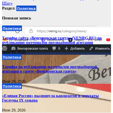
Шаг»
Раздел:
Политика
Похожая запись
Политика
Тарифы сайта «Венгеровская газета» (VENRG.RU) на
публикацию материалов предвыборной агитации
Июн 29, 2026
Политика
Тарифы на публикацию материалов предвыборной
агитации в газете «Венгеровская газета»
Июн 29, 2026
Политика
«Единая Россия» выдвинула кандидатов в депутаты
Госдумы IX созыва
Июн 29, 2026