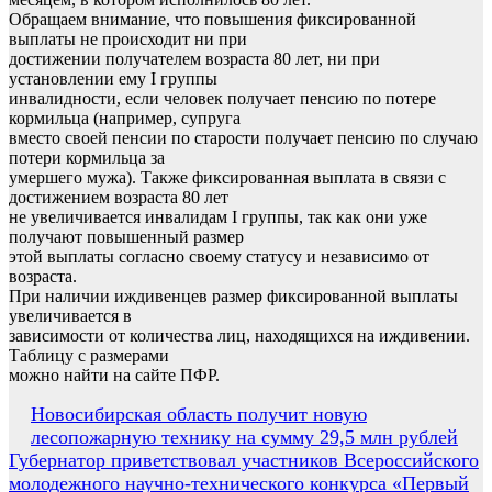
Обращаем внимание, что повышения фиксированной
выплаты не происходит ни при
достижении получателем возраста 80 лет, ни при
установлении ему I группы
инвалидности, если человек получает пенсию по потере
кормильца (например, супруга
вместо своей пенсии по старости получает пенсию по случаю
потери кормильца за
умершего мужа). Также фиксированная выплата в связи с
достижением возраста 80 лет
не увеличивается инвалидам I группы, так как они уже
получают повышенный размер
этой выплаты согласно своему статусу и независимо от
возраста.
При наличии иждивенцев размер фиксированной выплаты
увеличивается в
зависимости от количества лиц, находящихся на иждивении.
Таблицу с размерами
можно найти на сайте ПФР.
Навигация
Новосибирская область получит новую
лесопожарную технику на сумму 29,5 млн рублей
по
Губернатор приветствовал участников Всероссийского
записям
молодежного научно-технического конкурса «Первый