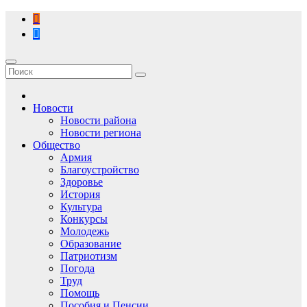
Перейти
к
содержимому
Новости
Новости района
Новости региона
Общество
Армия
Благоустройство
Здоровье
История
Культура
Конкурсы
Молодежь
Образование
Патриотизм
Погода
Труд
Помощь
Пособия и Пенсии