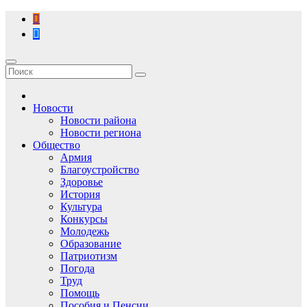
Перейти
к
содержимому
Новости
Новости района
Новости региона
Общество
Армия
Благоустройство
Здоровье
История
Культура
Конкурсы
Молодежь
Образование
Патриотизм
Погода
Труд
Помощь
Пособия и Пенсии