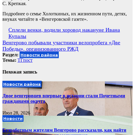
С. Крепкая.
Подробнее о семье Холоткиных, их жизненном пути, детях,
внуках читайте в «Венгеровской газете».
Навигация
Сплели венки, водили хоровод накануне Ивана
Купалы
по
Венгерово побывали участники велопробега «Две
записям
Победы», организованного РЖД
Раздел:
Новости района
Темы:
ТГпост
Похожая запись
Новости района
Двое венгеровцев впервые в истории стали Почетными
гражданами округа
Июл 28, 2026
Новости
Безработным жителям Венгерово рассказали, как найти